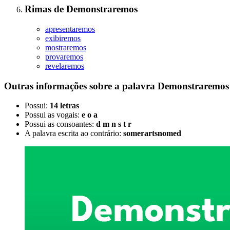
Rimas
de
Demonstraremos
apresentaremos
exibiremos
mostraremos
provaremos
revelaremos
Outras informações sobre
a palavra
Demonstraremos
Possui:
14 letras
Possui as vogais:
e o a
Possui as consoantes:
d m n s t r
A palavra escrita ao contrário:
somerartsnomed