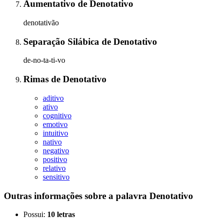
Aumentativo
de
Denotativo
denotativão
Separação Silábica
de
Denotativo
de-no-ta-ti-vo
Rimas
de
Denotativo
aditivo
ativo
cognitivo
emotivo
intuitivo
nativo
negativo
positivo
relativo
sensitivo
Outras informações sobre
a palavra
Denotativo
Possui:
10 letras