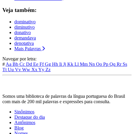
Veja também:
dominativo
diminutivo
donativo
demandava
denotativa
Mais Palavras
Navegar por letra:
#
Aa
Bb
Cc
Dd
Ee
Ff
Gg
Hh
Ii
Jj
Kk
Ll
Mm
Nn
Oo
Pp
Qq
Rr
Ss
Tt
Uu
Vv
Ww
Xx
Yy
Zz
Somos uma biblioteca de palavras da língua portuguesa do Brasil
com mais de 200 mil palavras e expressões para consulta.
Sinônimos
Destaque do dia
Antônimos
Blog
Nomes