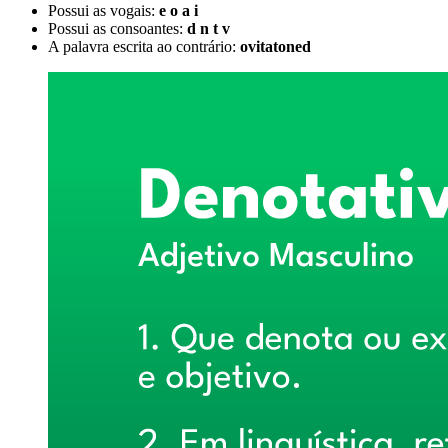
Possui as vogais:
e o a i
Possui as consoantes:
d n t v
A palavra escrita ao contrário:
ovitatoned