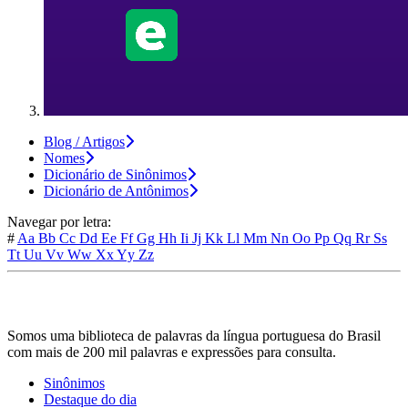
Blog / Artigos
Nomes
Dicionário de Sinônimos
Dicionário de Antônimos
Navegar por letra:
#
Aa
Bb
Cc
Dd
Ee
Ff
Gg
Hh
Ii
Jj
Kk
Ll
Mm
Nn
Oo
Pp
Qq
Rr
Ss
Tt
Uu
Vv
Ww
Xx
Yy
Zz
Somos uma biblioteca de palavras da língua portuguesa do Brasil
com mais de 200 mil palavras e expressões para consulta.
Sinônimos
Destaque do dia