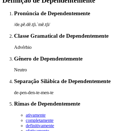
Definição de
Dependentemente
Pronúncia
de
Dependentemente
/de.pẽ.dẽ.tʃi.ˈmẽ.tʃi/
Classe Gramatical
de
Dependentemente
Advérbio
Gênero
de
Dependentemente
Neutro
Separação Silábica
de
Dependentemente
de-pen-den-te-men-te
Rimas
de
Dependentemente
ativamente
completamente
definitivamente
efetivamente