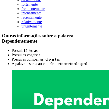
fortemente
frequentemente
intensamente
recentemente
relativamente
urgentemente
Outras informações sobre
a palavra
Dependentemente
Possui:
15 letras
Possui as vogais:
e
Possui as consoantes:
d p n t m
A palavra escrita ao contrário:
etnemetnedneped