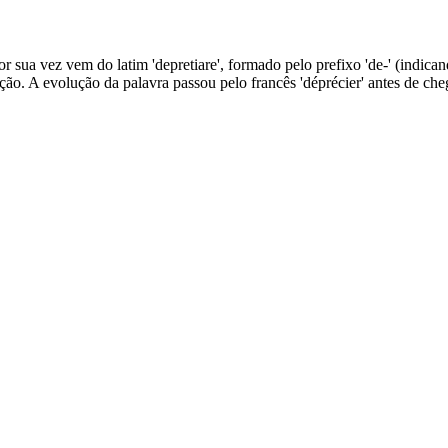
r sua vez vem do latim 'depretiare', formado pelo prefixo 'de-' (indicand
ção. A evolução da palavra passou pelo francês 'déprécier' antes de che