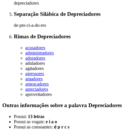
depreciadores
Separação Silábica
de
Depreciadores
de-pre-ci-a-do-res
Rimas
de
Depreciadores
acusadores
administradores
adoradores
aduladores
agitadores
agressores
amadores
ameaçadores
apreciadores
aproveitadores
Outras informações sobre
a palavra
Depreciadores
Possui:
13 letras
Possui as vogais:
e i a o
Possui as consoantes:
d p r c s