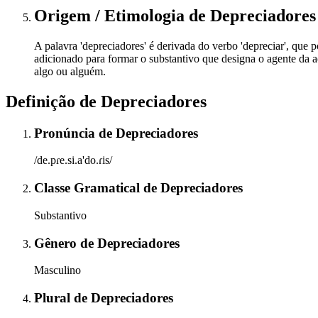
Origem / Etimologia
de
Depreciadores
A palavra 'depreciadores' é derivada do verbo 'depreciar', que po
adicionado para formar o substantivo que designa o agente da a
algo ou alguém.
Definição de
Depreciadores
Pronúncia
de
Depreciadores
/de.pɾe.si.a'do.ɾis/
Classe Gramatical
de
Depreciadores
Substantivo
Gênero
de
Depreciadores
Masculino
Plural
de
Depreciadores