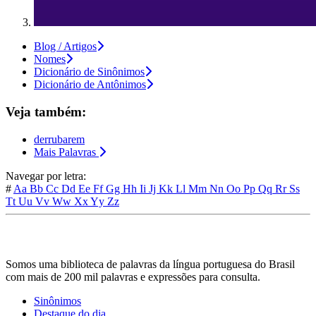
Blog / Artigos
Nomes
Dicionário de Sinônimos
Dicionário de Antônimos
Veja também:
derrubarem
Mais Palavras
Navegar por letra:
#
Aa
Bb
Cc
Dd
Ee
Ff
Gg
Hh
Ii
Jj
Kk
Ll
Mm
Nn
Oo
Pp
Qq
Rr
Ss
Tt
Uu
Vv
Ww
Xx
Yy
Zz
Somos uma biblioteca de palavras da língua portuguesa do Brasil
com mais de 200 mil palavras e expressões para consulta.
Sinônimos
Destaque do dia