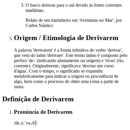
O barco derivou para o sul devido às fortes correntes
marítimas.
Relato de um marinheiro em 'Aventuras no Mar', por
Carlos Náutico
Origem / Etimologia
de
Derivarem
A palavra 'derivarem' é a forma infinitiva do verbo 'derivar',
que vem do latim 'derivare'. Este termo latino é composto pelo
prefixo 'de-' (indicando afastamento ou origem) e 'rivus' (rio,
corrente). Originalmente, significava 'desviar um curso
d'água'. Com o tempo, o significado se expandiu
metaforicamente para indicar a origem ou procedência de
algo, bem como o processo de obter uma coisa a partir de
outra.
Definição de
Derivarem
Pronúncia
de
Derivarem
/de.ɾi.ˈva.ɾẽj̃/