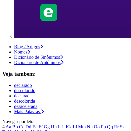
Blog / Artigos
Nomes
Dicionário de Sinônimos
Dicionário de Antônimos
Veja também:
declarado
descolorido
declarada
descolorida
desacelerada
Mais Palavras
Navegar por letra:
#
Aa
Bb
Cc
Dd
Ee
Ff
Gg
Hh
Ii
Jj
Kk
Ll
Mm
Nn
Oo
Pp
Qq
Rr
Ss