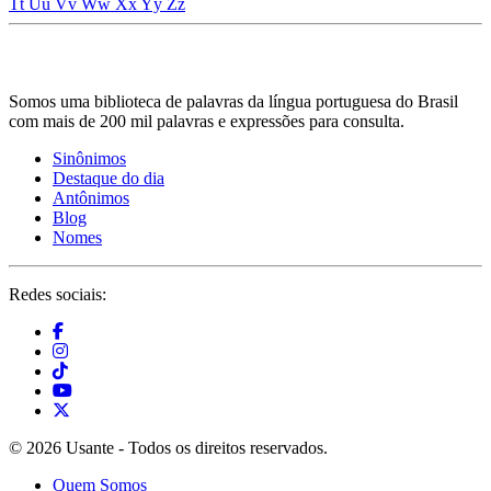
Tt
Uu
Vv
Ww
Xx
Yy
Zz
Somos uma biblioteca de palavras da língua portuguesa do Brasil
com mais de 200 mil palavras e expressões para consulta.
Sinônimos
Destaque do dia
Antônimos
Blog
Nomes
Redes sociais:
© 2026 Usante - Todos os direitos reservados.
Quem Somos