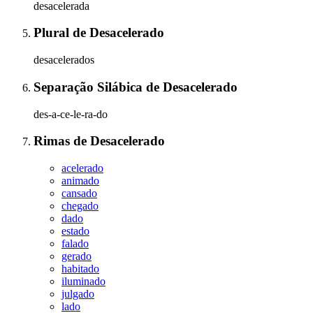
desacelerada
Plural
de
Desacelerado
desacelerados
Separação Silábica
de
Desacelerado
des-a-ce-le-ra-do
Rimas
de
Desacelerado
acelerado
animado
cansado
chegado
dado
estado
falado
gerado
habitado
iluminado
julgado
lado