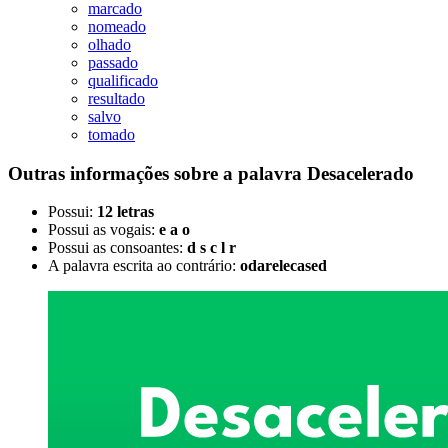
marcado
nomeado
olhado
passado
qualificado
resultado
salvo
tomado
Outras informações sobre
a palavra
Desacelerado
Possui:
12 letras
Possui as vogais:
e a o
Possui as consoantes:
d s c l r
A palavra escrita ao contrário:
odarelecased