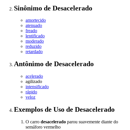
Sinônimo
de
Desacelerado
amortecido
atenuado
freado
lentificado
moderado
reduzido
retardado
Antônimo
de
Desacelerado
acelerado
agilizado
intensificado
rápido
veloz
Exemplos de Uso
de Desacelerado
O carro
desacelerado
parou suavemente diante do
semáforo vermelho