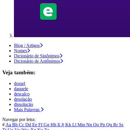
Blog / Artigos
Nomes
Dicionário de Sinônimos
Dicionário de Antônimos
Veja também:
dossel
daquele
descalço
desolação
dissolução
Mais Palavras
Navegar por letra:
#
Aa
Bb
Cc
Dd
Ee
Ff
Gg
Hh
Ii
Jj
Kk
Ll
Mm
Nn
Oo
Pp
Qq
Rr
Ss
Tt
Uu
Vv
Ww
Xx
Yy
Zz