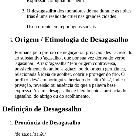
Expressão coloquial brasileira
O
desagasalho
dos moradores de rua durante as noites
frias é uma realidade cruel nas grandes cidades
Uso corrente em reportagens sociais
Origem / Etimologia
de
Desagasalho
Formada pelo prefixo de negação ou privação 'des-' acrescido
ao substantivo 'agasalho', que por sua vez deriva do verbo
'agasalhar'. A raiz 'agasalhar' tem origem controversa,
possivelmente do árabe 'al-ghazl' ou de origem germânica,
relacionada à ideia de acolher, cobrir e proteger do frio. O
prefixo 'des-' em português, herdado do latim 'dis-', indica
privação, reversão ou ausência do que a palavra base
expressa. Assim, 'desagasalho' é literalmente a ausência do
agasalho, do abrigo ou do acolhimento.
Definição de
Desagasalho
Pronúncia
de
Desagasalho
/de.za.ɡa.ˈza.ʎu/