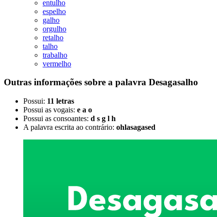
entulho
espelho
galho
orgulho
retalho
talho
trabalho
vermelho
Outras informações sobre
a palavra
Desagasalho
Possui:
11 letras
Possui as vogais:
e a o
Possui as consoantes:
d s g l h
A palavra escrita ao contrário:
ohlasagased