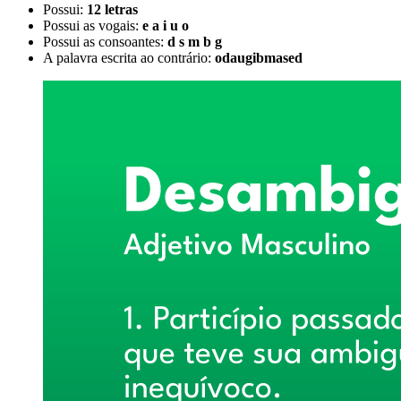
Possui:
12 letras
Possui as vogais:
e a i u o
Possui as consoantes:
d s m b g
A palavra escrita ao contrário:
odaugibmased