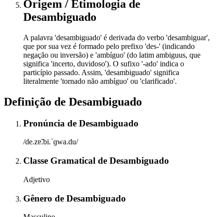
Origem / Etimologia
de
Desambiguado
A palavra 'desambiguado' é derivada do verbo 'desambiguar',
que por sua vez é formado pelo prefixo 'des-' (indicando
negação ou inversão) e 'ambíguo' (do latim ambiguus, que
significa 'incerto, duvidoso'). O sufixo '-ado' indica o
particípio passado. Assim, 'desambiguado' significa
literalmente 'tornado não ambíguo' ou 'clarificado'.
Definição de
Desambiguado
Pronúncia
de
Desambiguado
/de.zɐ̃.bi.ˈɡwa.du/
Classe Gramatical
de
Desambiguado
Adjetivo
Gênero
de
Desambiguado
Masculino