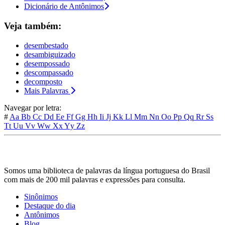
Dicionário de Antônimos
Veja também:
desembestado
desambiguizado
desempossado
descompassado
decomposto
Mais Palavras
Navegar por letra:
#
Aa
Bb
Cc
Dd
Ee
Ff
Gg
Hh
Ii
Jj
Kk
Ll
Mm
Nn
Oo
Pp
Qq
Rr
Ss
Tt
Uu
Vv
Ww
Xx
Yy
Zz
Somos uma biblioteca de palavras da língua portuguesa do Brasil
com mais de 200 mil palavras e expressões para consulta.
Sinônimos
Destaque do dia
Antônimos
Blog