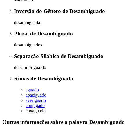
Inversão do Gênero
de
Desambiguado
desambiguada
Plural
de
Desambiguado
desambiguados
Separação Silábica
de
Desambiguado
de-sam-bi-gua-do
Rimas
de
Desambiguado
aguado
apaziguado
averiguado
conjugado
enxaguado
Outras informações sobre
a palavra
Desambiguado