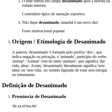
O time entrou em campo
desanimado
após a derrota na
rodada anterior.
Comentário típico de narração esportiva
Não fique
desanimado
, amanhã é um novo dia!
Frase motivacional popular
Origem / Etimologia
de
Desanimado
A palavra 'desanimado' é formada pelo prefixo 'des-', que
indica negação ou privação, e 'animado', particípio do verbo
'animar'. 'Animar' vem do latim 'animare', que significa 'dar
vida, alma'. Assim, 'desanimado' literalmente significa 'sem
alma' ou 'sem vida', no sentido figurado de estar sem energia
ou entusiasmo.
Definição de
Desanimado
Pronúncia
de
Desanimado
/de.za.ni'ma.du/