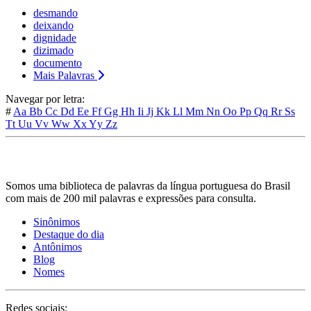
desmando
deixando
dignidade
dizimado
documento
Mais Palavras
Navegar por letra:
#
Aa
Bb
Cc
Dd
Ee
Ff
Gg
Hh
Ii
Jj
Kk
Ll
Mm
Nn
Oo
Pp
Qq
Rr
Ss
Tt
Uu
Vv
Ww
Xx
Yy
Zz
Somos uma biblioteca de palavras da língua portuguesa do Brasil
com mais de 200 mil palavras e expressões para consulta.
Sinônimos
Destaque do dia
Antônimos
Blog
Nomes
Redes sociais: