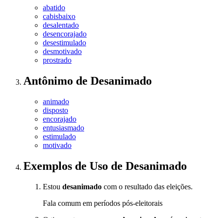
abatido
cabisbaixo
desalentado
desencorajado
desestimulado
desmotivado
prostrado
Antônimo
de
Desanimado
animado
disposto
encorajado
entusiasmado
estimulado
motivado
Exemplos de Uso
de Desanimado
Estou
desanimado
com o resultado das eleições.
Fala comum em períodos pós-eleitorais