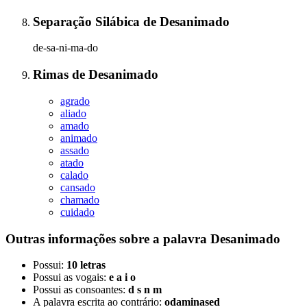
Separação Silábica
de
Desanimado
de-sa-ni-ma-do
Rimas
de
Desanimado
agrado
aliado
amado
animado
assado
atado
calado
cansado
chamado
cuidado
Outras informações sobre
a palavra
Desanimado
Possui:
10 letras
Possui as vogais:
e a i o
Possui as consoantes:
d s n m
A palavra escrita ao contrário:
odaminased