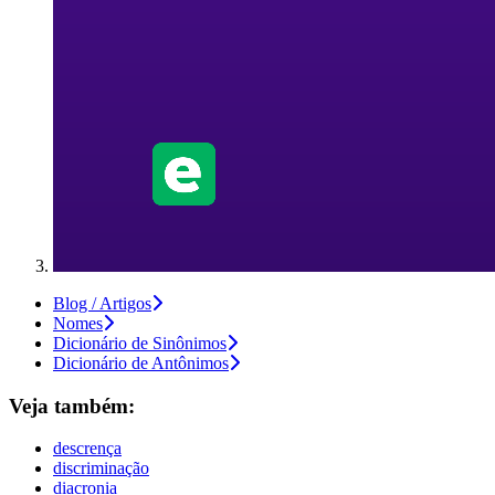
Blog / Artigos
Nomes
Dicionário de Sinônimos
Dicionário de Antônimos
Veja também:
descrença
discriminação
diacronia