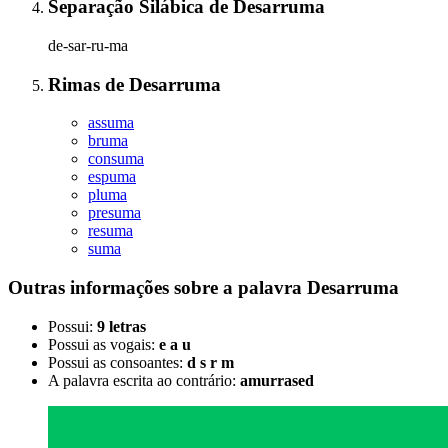
Separação Silábica
de
Desarruma
de-sar-ru-ma
Rimas
de
Desarruma
assuma
bruma
consuma
espuma
pluma
presuma
resuma
suma
Outras informações sobre
a palavra
Desarruma
Possui:
9 letras
Possui as vogais:
e a u
Possui as consoantes:
d s r m
A palavra escrita ao contrário:
amurrased