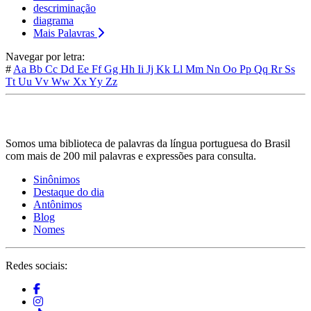
descriminação
diagrama
Mais Palavras
Navegar por letra:
#
Aa
Bb
Cc
Dd
Ee
Ff
Gg
Hh
Ii
Jj
Kk
Ll
Mm
Nn
Oo
Pp
Qq
Rr
Ss
Tt
Uu
Vv
Ww
Xx
Yy
Zz
Somos uma biblioteca de palavras da língua portuguesa do Brasil
com mais de 200 mil palavras e expressões para consulta.
Sinônimos
Destaque do dia
Antônimos
Blog
Nomes
Redes sociais: