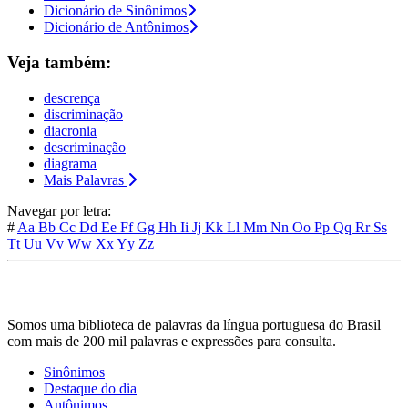
Dicionário de Sinônimos
Dicionário de Antônimos
Veja também:
descrença
discriminação
diacronia
descriminação
diagrama
Mais Palavras
Navegar por letra:
#
Aa
Bb
Cc
Dd
Ee
Ff
Gg
Hh
Ii
Jj
Kk
Ll
Mm
Nn
Oo
Pp
Qq
Rr
Ss
Tt
Uu
Vv
Ww
Xx
Yy
Zz
Somos uma biblioteca de palavras da língua portuguesa do Brasil
com mais de 200 mil palavras e expressões para consulta.
Sinônimos
Destaque do dia
Antônimos