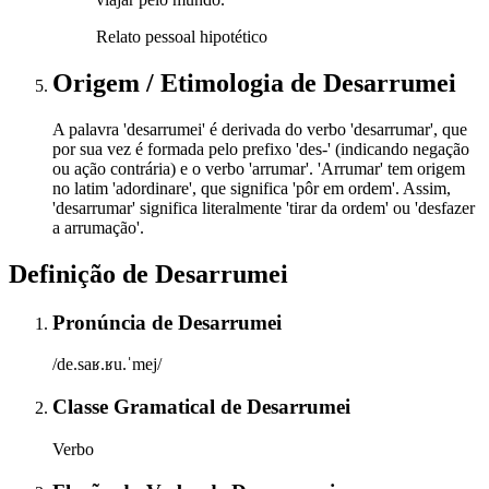
Relato pessoal hipotético
Origem / Etimologia
de
Desarrumei
A palavra 'desarrumei' é derivada do verbo 'desarrumar', que
por sua vez é formada pelo prefixo 'des-' (indicando negação
ou ação contrária) e o verbo 'arrumar'. 'Arrumar' tem origem
no latim 'adordinare', que significa 'pôr em ordem'. Assim,
'desarrumar' significa literalmente 'tirar da ordem' ou 'desfazer
a arrumação'.
Definição de
Desarrumei
Pronúncia
de
Desarrumei
/de.saʁ.ʁu.ˈmej/
Classe Gramatical
de
Desarrumei
Verbo