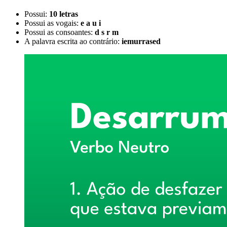
Possui:
10 letras
Possui as vogais:
e a u i
Possui as consoantes:
d s r m
A palavra escrita ao contrário:
iemurrased