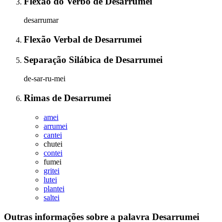
Flexão do Verbo
de
Desarrumei
desarrumar
Flexão Verbal
de
Desarrumei
Separação Silábica
de
Desarrumei
de-sar-ru-mei
Rimas
de
Desarrumei
amei
arrumei
cantei
chutei
contei
fumei
gritei
lutei
plantei
saltei
Outras informações sobre
a palavra
Desarrumei