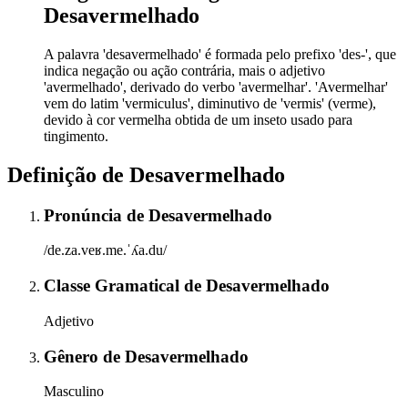
Desavermelhado
A palavra 'desavermelhado' é formada pelo prefixo 'des-', que
indica negação ou ação contrária, mais o adjetivo
'avermelhado', derivado do verbo 'avermelhar'. 'Avermelhar'
vem do latim 'vermiculus', diminutivo de 'vermis' (verme),
devido à cor vermelha obtida de um inseto usado para
tingimento.
Definição de
Desavermelhado
Pronúncia
de
Desavermelhado
/de.za.veʁ.me.ˈʎa.du/
Classe Gramatical
de
Desavermelhado
Adjetivo
Gênero
de
Desavermelhado
Masculino