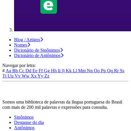
Blog / Artigos
Nomes
Dicionário de Sinônimos
Dicionário de Antônimos
Navegar por letra:
#
Aa
Bb
Cc
Dd
Ee
Ff
Gg
Hh
Ii
Jj
Kk
Ll
Mm
Nn
Oo
Pp
Qq
Rr
Ss
Tt
Uu
Vv
Ww
Xx
Yy
Zz
Somos uma biblioteca de palavras da língua portuguesa do Brasil
com mais de 200 mil palavras e expressões para consulta.
Sinônimos
Destaque do dia
Antônimos