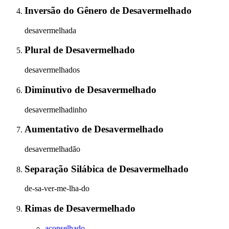
Inversão do Gênero
de
Desavermelhado
desavermelhada
Plural
de
Desavermelhado
desavermelhados
Diminutivo
de
Desavermelhado
desavermelhadinho
Aumentativo
de
Desavermelhado
desavermelhadão
Separação Silábica
de
Desavermelhado
de-sa-ver-me-lha-do
Rimas
de
Desavermelhado
aconselhado