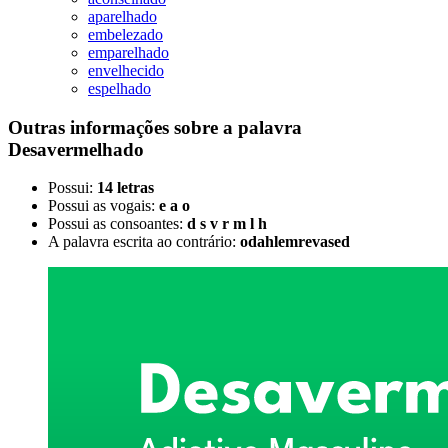
aparelhado
embelezado
emparelhado
envelhecido
espelhado
Outras informações sobre
a palavra
Desavermelhado
Possui:
14 letras
Possui as vogais:
e a o
Possui as consoantes:
d s v r m l h
A palavra escrita ao contrário:
odahlemrevased