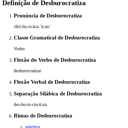
Definição de
Desburocratiza
Pronúncia
de
Desburocratiza
/dez.bu.ɾo.kɾa.ˈti.za/
Classe Gramatical
de
Desburocratiza
Verbo
Flexão do Verbo
de
Desburocratiza
desburocratizar
Flexão Verbal
de
Desburocratiza
Separação Silábica
de
Desburocratiza
des-bu-ro-cra-ti-za
Rimas
de
Desburocratiza
ameniza