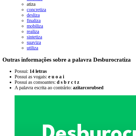
atiza
concretiza
desliza
finaliza
mobiliza
realiza
sintetiza
suaviza
utiliza
Outras informações sobre
a palavra
Desburocratiza
Possui:
14 letras
Possui as vogais:
e u o a i
Possui as consoantes:
d s b r c t z
A palavra escrita ao contrário:
azitarcorubsed