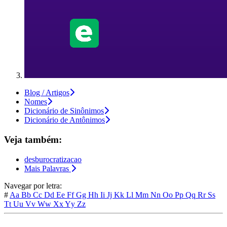
Blog / Artigos
Nomes
Dicionário de Sinônimos
Dicionário de Antônimos
Veja também:
desburocratizacao
Mais Palavras
Navegar por letra:
#
Aa
Bb
Cc
Dd
Ee
Ff
Gg
Hh
Ii
Jj
Kk
Ll
Mm
Nn
Oo
Pp
Qq
Rr
Ss
Tt
Uu
Vv
Ww
Xx
Yy
Zz