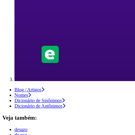
Blog / Artigos
Nomes
Dicionário de Sinônimos
Dicionário de Antônimos
Veja também:
desazo
doasse