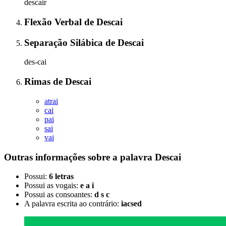
descair
Flexão Verbal
de
Descai
Separação Silábica
de
Descai
des-cai
Rimas
de
Descai
atrai
cai
pai
sai
vai
Outras informações sobre
a palavra
Descai
Possui:
6 letras
Possui as vogais:
e a i
Possui as consoantes:
d s c
A palavra escrita ao contrário:
iacsed