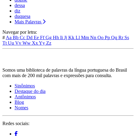
dessa
diz
duquesa
Mais Palavras
Navegar por letra:
#
Aa
Bb
Cc
Dd
Ee
Ff
Gg
Hh
Ii
Jj
Kk
Ll
Mm
Nn
Oo
Pp
Qq
Rr
Ss
Tt
Uu
Vv
Ww
Xx
Yy
Zz
Somos uma biblioteca de palavras da língua portuguesa do Brasil
com mais de 200 mil palavras e expressões para consulta.
Sinônimos
Destaque do dia
Antônimos
Blog
Nomes
Redes sociais: