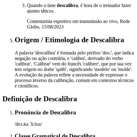
Quando o time
descalibra
, é hora de o treinador fazer
ajustes táticos.
Comentarista esportivo em transmissão ao vivo, Rede
Globo, 15/08/2023
Origem / Etimologia
de
Descalibra
A palavra 'descalibra' é formada pelo prefixo 'des-', que indica
negação ou ação contrária, e 'calibra', derivado do verbo
'calibrar'. 'Calibrar' vem do francês 'calibrer', que por sua vez
tem origem no árabe 'qalib', significando 'modelo' ou 'molde'.
A evolução da palavra reflete a necessidade de expressar o
processo inverso da calibração, comum em contextos técnicos
e científicos.
Definição de
Descalibra
Pronúncia
de
Descalibra
/dɛs.ka.ˈli.bɾa/
Classe Gramatical
de
Descalibra