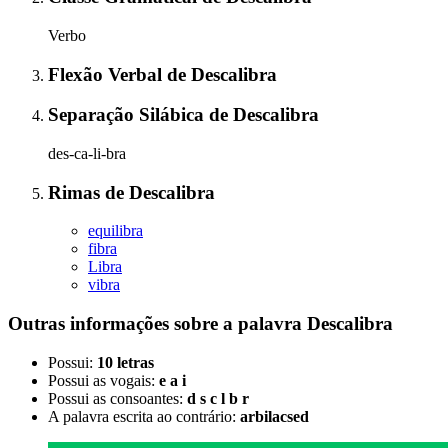
Verbo
Flexão Verbal
de
Descalibra
Separação Silábica
de
Descalibra
des-ca-li-bra
Rimas
de
Descalibra
equilibra
fibra
Libra
vibra
Outras informações sobre
a palavra
Descalibra
Possui:
10 letras
Possui as vogais:
e a i
Possui as consoantes:
d s c l b r
A palavra escrita ao contrário:
arbilacsed