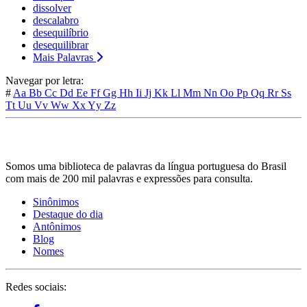
dissolver
descalabro
desequilíbrio
desequilibrar
Mais Palavras
Navegar por letra:
#
Aa
Bb
Cc
Dd
Ee
Ff
Gg
Hh
Ii
Jj
Kk
Ll
Mm
Nn
Oo
Pp
Qq
Rr
Ss
Tt
Uu
Vv
Ww
Xx
Yy
Zz
Somos uma biblioteca de palavras da língua portuguesa do Brasil
com mais de 200 mil palavras e expressões para consulta.
Sinônimos
Destaque do dia
Antônimos
Blog
Nomes
Redes sociais: