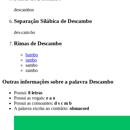
descambos
Separação Silábica
de
Descambo
des-cam-bo
Rimas
de
Descambo
bambo
jambo
sambo
zambo
Outras informações sobre
a palavra
Descambo
Possui:
8 letras
Possui as vogais:
e a o
Possui as consoantes:
d s c m b
A palavra escrita ao contrário:
obmacsed