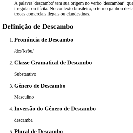
A palavra 'descambo' tem sua origem no verbo 'descambar', que p
irregular ou ilícita. No contexto brasileiro, o termo ganhou des
trocas comerciais ilegais ou clandestinas.
Definição de
Descambo
Pronúncia
de
Descambo
/desˈkɐ̃bu/
Classe Gramatical
de
Descambo
Substantivo
Gênero
de
Descambo
Masculino
Inversão do Gênero
de
Descambo
descamba
Plural
de
Descambo