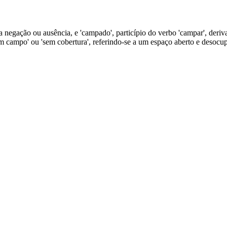
a negação ou ausência, e 'campado', particípio do verbo 'campar', deriv
sem campo' ou 'sem cobertura', referindo-se a um espaço aberto e desocu