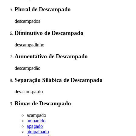
Plural
de
Descampado
descampados
Diminutivo
de
Descampado
descampadinho
Aumentativo
de
Descampado
descampadão
Separação Silábica
de
Descampado
des-cam-pa-do
Rimas
de
Descampado
acampado
amparado
apagado
atrapalhado