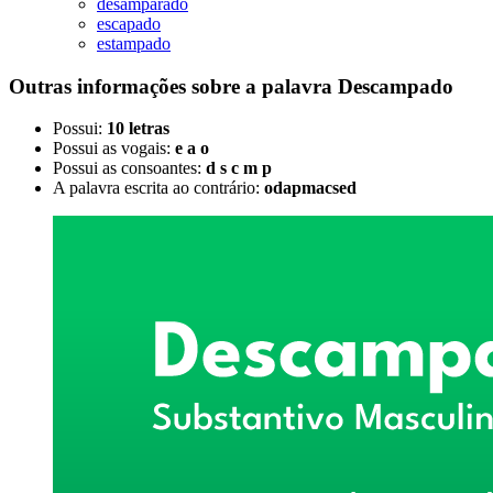
desamparado
escapado
estampado
Outras informações sobre
a palavra
Descampado
Possui:
10 letras
Possui as vogais:
e a o
Possui as consoantes:
d s c m p
A palavra escrita ao contrário:
odapmacsed