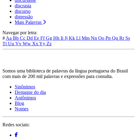
discursasse
discrasia
discurso
digressão
Mais Palavras
Navegar por letra:
#
Aa
Bb
Cc
Dd
Ee
Ff
Gg
Hh
Ii
Jj
Kk
Ll
Mm
Nn
Oo
Pp
Qq
Rr
Ss
Tt
Uu
Vv
Ww
Xx
Yy
Zz
Somos uma biblioteca de palavras da língua portuguesa do Brasil
com mais de 200 mil palavras e expressões para consulta.
Sinônimos
Destaque do dia
Antônimos
Blog
Nomes
Redes sociais: