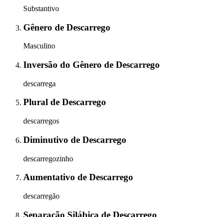
Substantivo
Gênero
de
Descarrego
Masculino
Inversão do Gênero
de
Descarrego
descarrega
Plural
de
Descarrego
descarregos
Diminutivo
de
Descarrego
descarregozinho
Aumentativo
de
Descarrego
descarregão
Separação Silábica
de
Descarrego