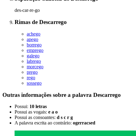
des-car-re-go
Rimas
de
Descarrego
achego
apego
borrego
emprego
galego
labrego
morcego
prego
rego
sossego
Outras informações sobre
a palavra
Descarrego
Possui:
10 letras
Possui as vogais:
e a o
Possui as consoantes:
d s c r g
A palavra escrita ao contrário:
ogerracsed