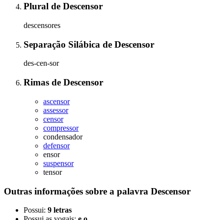
Plural
de
Descensor
descensores
Separação Silábica
de
Descensor
des-cen-sor
Rimas
de
Descensor
ascensor
assessor
censor
compressor
condensador
defensor
ensor
suspensor
tensor
Outras informações sobre
a palavra
Descensor
Possui:
9 letras
Possui as vogais:
e o