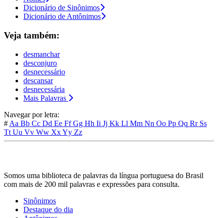
Dicionário de Sinônimos
Dicionário de Antônimos
Veja também:
desmanchar
desconjuro
desnecessário
descansar
desnecessária
Mais Palavras
Navegar por letra:
#
Aa
Bb
Cc
Dd
Ee
Ff
Gg
Hh
Ii
Jj
Kk
Ll
Mm
Nn
Oo
Pp
Qq
Rr
Ss
Tt
Uu
Vv
Ww
Xx
Yy
Zz
Somos uma biblioteca de palavras da língua portuguesa do Brasil
com mais de 200 mil palavras e expressões para consulta.
Sinônimos
Destaque do dia