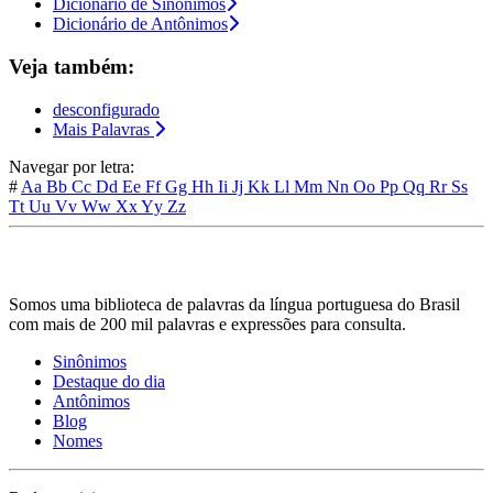
Dicionário de Sinônimos
Dicionário de Antônimos
Veja também:
desconfigurado
Mais Palavras
Navegar por letra:
#
Aa
Bb
Cc
Dd
Ee
Ff
Gg
Hh
Ii
Jj
Kk
Ll
Mm
Nn
Oo
Pp
Qq
Rr
Ss
Tt
Uu
Vv
Ww
Xx
Yy
Zz
Somos uma biblioteca de palavras da língua portuguesa do Brasil
com mais de 200 mil palavras e expressões para consulta.
Sinônimos
Destaque do dia
Antônimos
Blog
Nomes