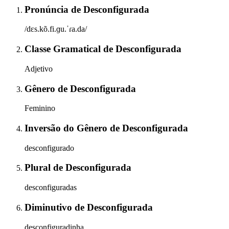
Pronúncia
de
Desconfigurada
/dɛs.kõ.fi.ɡu.ˈɾa.da/
Classe Gramatical
de
Desconfigurada
Adjetivo
Gênero
de
Desconfigurada
Feminino
Inversão do Gênero
de
Desconfigurada
desconfigurado
Plural
de
Desconfigurada
desconfiguradas
Diminutivo
de
Desconfigurada
desconfiguradinha