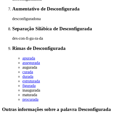
Aumentativo
de
Desconfigurada
desconfiguradona
Separação Silábica
de
Desconfigurada
des-con-fi-gu-ra-da
Rimas
de
Desconfigurada
apurada
assegurada
augurada
curada
durada
estruturada
figurada
inaugurada
maturada
procurada
Outras informações sobre
a palavra
Desconfigurada