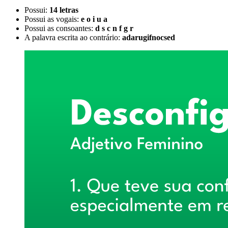
Possui:
14 letras
Possui as vogais:
e o i u a
Possui as consoantes:
d s c n f g r
A palavra escrita ao contrário:
adarugifnocsed