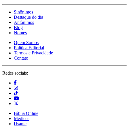
Sinônimos
Destaque do dia
Antônimos
Blog
Nomes
Quem Somos
Política Editorial
Termos e Privacidade
Contato
Redes sociais:
Bíblia Online
Médicos
Usante