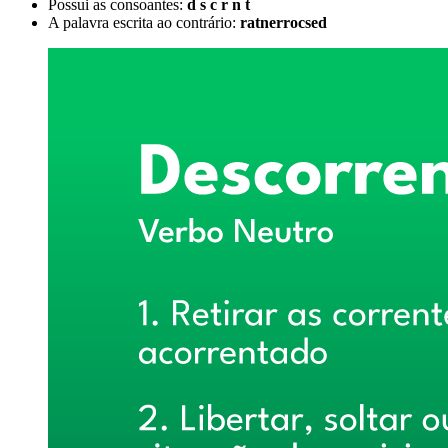
Possui as consoantes:
d s c r n t
A palavra escrita ao contrário:
ratnerrocsed