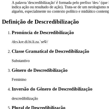
A palavra 'descredibilização' é formada pelo prefixo 'des-' (que in
indica ação ou resultado de ação). Trata-se de um neologismo re
alguém, especialmente no contexto político e midiático contem
Definição de
Descredibilização
Pronúncia
de
Descredibilização
/dɛs.kɾe.di.bi.li.za.ˈsɐ̃w̃/
Classe Gramatical
de
Descredibilização
Substantivo
Gênero
de
Descredibilização
Feminino
Inversão do Gênero
de
Descredibilização
descredibilização
Plural
de
Descredibilização