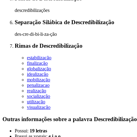
descredibilizações
Separação Silábica
de
Descredibilização
des-cre-di-bi-li-za-ção
Rimas
de
Descredibilização
estabilização
finalização
globalização
idealização
mobilização
penalizacao
realização
socialização
utilização
visualização
Outras informações sobre
a palavra
Descredibilização
Possui:
19 letras
Possui as vogais:
e i a o