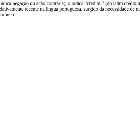
dica negação ou ação contrária), o radical 'credibil-' (do latim credibilis
lativamente recente na língua portuguesa, surgido da necessidade de no
porâneo.