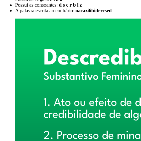
Possui as consoantes:
d s c r b l z
A palavra escrita ao contrário:
oacazilibidercsed