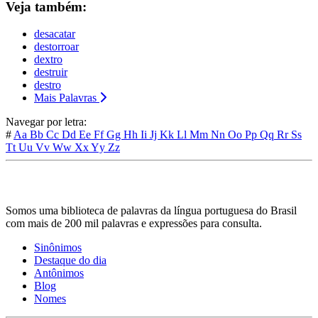
Veja também:
desacatar
destorroar
dextro
destruir
destro
Mais Palavras
Navegar por letra:
#
Aa
Bb
Cc
Dd
Ee
Ff
Gg
Hh
Ii
Jj
Kk
Ll
Mm
Nn
Oo
Pp
Qq
Rr
Ss
Tt
Uu
Vv
Ww
Xx
Yy
Zz
Somos uma biblioteca de palavras da língua portuguesa do Brasil
com mais de 200 mil palavras e expressões para consulta.
Sinônimos
Destaque do dia
Antônimos
Blog
Nomes