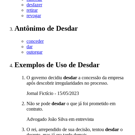
desfazer
retirar
revogar
Antônimo
de
Desdar
conceder
dar
outorgar
Exemplos de Uso
de Desdar
O governo decidiu
desdar
a concessão da empresa
após descobrir irregularidades no processo.
Jornal Fictício - 15/05/2023
Não se pode
desdar
o que já foi prometido em
contrato.
Advogado João Silva em entrevista
O rei, arrependido de sua decisão, tentou
desdar
o
decreto, mas já era tarde demais.