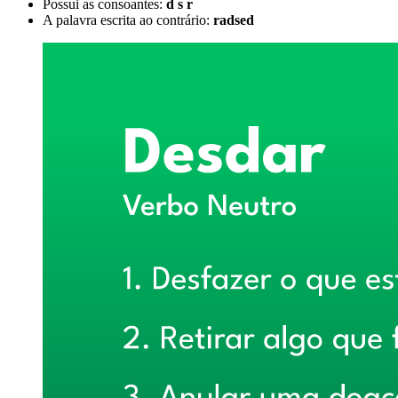
Possui as consoantes:
d s r
A palavra escrita ao contrário:
radsed