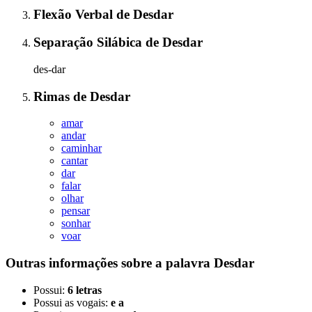
Flexão Verbal
de
Desdar
Separação Silábica
de
Desdar
des-dar
Rimas
de
Desdar
amar
andar
caminhar
cantar
dar
falar
olhar
pensar
sonhar
voar
Outras informações sobre
a palavra
Desdar
Possui:
6 letras
Possui as vogais:
e a