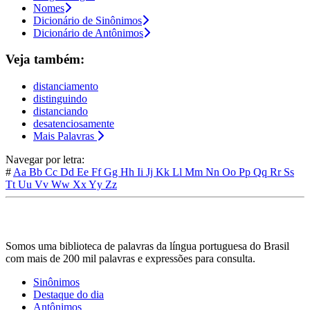
Nomes
Dicionário de Sinônimos
Dicionário de Antônimos
Veja também:
distanciamento
distinguindo
distanciando
desatenciosamente
Mais Palavras
Navegar por letra:
#
Aa
Bb
Cc
Dd
Ee
Ff
Gg
Hh
Ii
Jj
Kk
Ll
Mm
Nn
Oo
Pp
Qq
Rr
Ss
Tt
Uu
Vv
Ww
Xx
Yy
Zz
Somos uma biblioteca de palavras da língua portuguesa do Brasil
com mais de 200 mil palavras e expressões para consulta.
Sinônimos
Destaque do dia
Antônimos