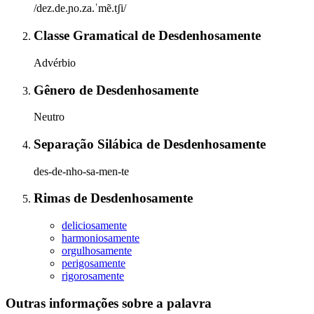
/dez.de.ɲo.za.ˈmẽ.tʃi/
Classe Gramatical
de
Desdenhosamente
Advérbio
Gênero
de
Desdenhosamente
Neutro
Separação Silábica
de
Desdenhosamente
des-de-nho-sa-men-te
Rimas
de
Desdenhosamente
deliciosamente
harmoniosamente
orgulhosamente
perigosamente
rigorosamente
Outras informações sobre
a palavra