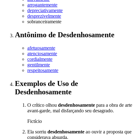
arrogantemente
depreciativamente
desprezivelmente
sobranceiramente
Antônimo
de
Desdenhosamente
afetuosamente
atenciosamente
cordialmente
gentilmente
respeitosamente
Exemplos de Uso
de
Desdenhosamente
O crítico olhou
desdenhosamente
para a obra de arte
avant-garde, mal disfarçando seu desagrado.
Fictício
Ela sorriu
desdenhosamente
ao ouvir a proposta que
considerava absurda.