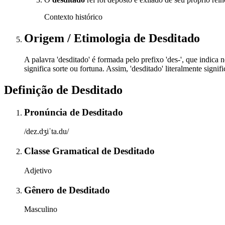
Contexto histórico
Origem / Etimologia
de
Desditado
A palavra 'desditado' é formada pelo prefixo 'des-', que indica ne
significa sorte ou fortuna. Assim, 'desditado' literalmente signif
Definição de
Desditado
Pronúncia
de
Desditado
/dez.dʒiˈta.du/
Classe Gramatical
de
Desditado
Adjetivo
Gênero
de
Desditado
Masculino