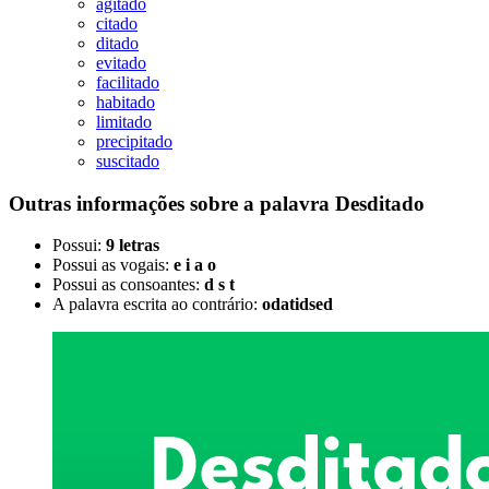
agitado
citado
ditado
evitado
facilitado
habitado
limitado
precipitado
suscitado
Outras informações sobre
a palavra
Desditado
Possui:
9 letras
Possui as vogais:
e i a o
Possui as consoantes:
d s t
A palavra escrita ao contrário:
odatidsed