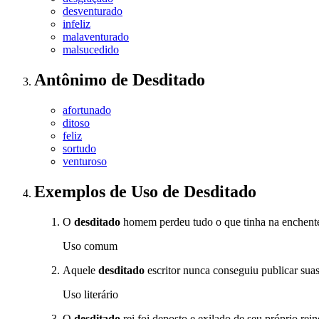
desventurado
infeliz
malaventurado
malsucedido
Antônimo
de
Desditado
afortunado
ditoso
feliz
sortudo
venturoso
Exemplos de Uso
de Desditado
O
desditado
homem perdeu tudo o que tinha na enchent
Uso comum
Aquele
desditado
escritor nunca conseguiu publicar sua
Uso literário
O
desditado
rei foi deposto e exilado de seu próprio rein