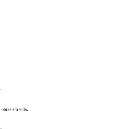
e.
s obras em vida.
o.