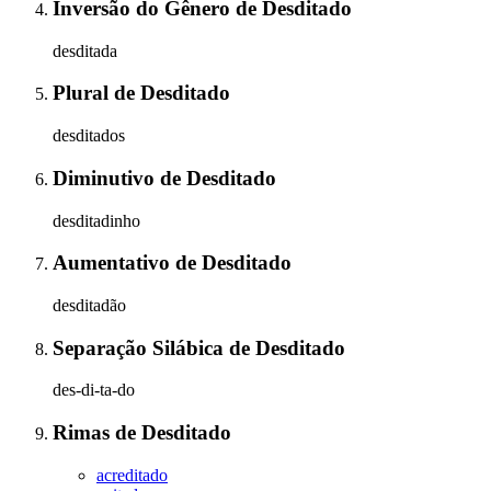
Inversão do Gênero
de
Desditado
desditada
Plural
de
Desditado
desditados
Diminutivo
de
Desditado
desditadinho
Aumentativo
de
Desditado
desditadão
Separação Silábica
de
Desditado
des-di-ta-do
Rimas
de
Desditado
acreditado