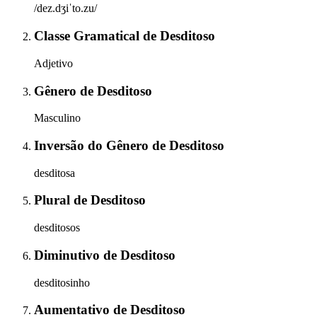
/dez.dʒiˈto.zu/
Classe Gramatical
de
Desditoso
Adjetivo
Gênero
de
Desditoso
Masculino
Inversão do Gênero
de
Desditoso
desditosa
Plural
de
Desditoso
desditosos
Diminutivo
de
Desditoso
desditosinho
Aumentativo
de
Desditoso