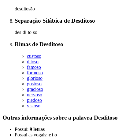
desditosão
Separação Silábica
de
Desditoso
des-di-to-so
Rimas
de
Desditoso
custoso
ditoso
famoso
formoso
glorioso
gostoso
gracioso
nervoso
piedoso
vistoso
Outras informações sobre
a palavra
Desditoso
Possui:
9 letras
Possui as vogais:
e i o