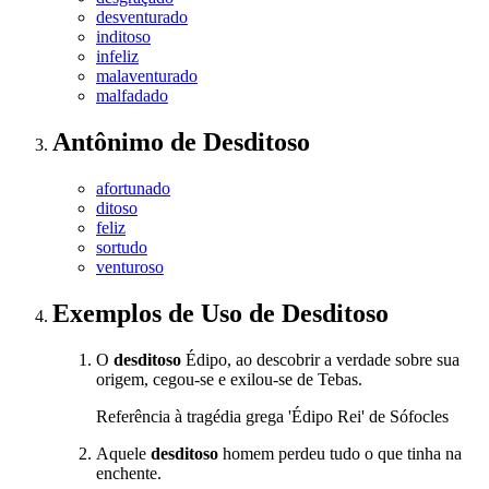
desventurado
inditoso
infeliz
malaventurado
malfadado
Antônimo
de
Desditoso
afortunado
ditoso
feliz
sortudo
venturoso
Exemplos de Uso
de Desditoso
O
desditoso
Édipo, ao descobrir a verdade sobre sua
origem, cegou-se e exilou-se de Tebas.
Referência à tragédia grega 'Édipo Rei' de Sófocles
Aquele
desditoso
homem perdeu tudo o que tinha na
enchente.