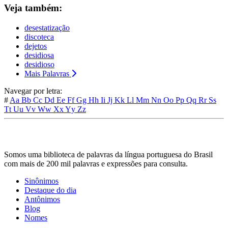
Veja também:
desestatização
discoteca
dejetos
desidiosa
desidioso
Mais Palavras
Navegar por letra:
#
Aa
Bb
Cc
Dd
Ee
Ff
Gg
Hh
Ii
Jj
Kk
Ll
Mm
Nn
Oo
Pp
Qq
Rr
Ss
Tt
Uu
Vv
Ww
Xx
Yy
Zz
Somos uma biblioteca de palavras da língua portuguesa do Brasil
com mais de 200 mil palavras e expressões para consulta.
Sinônimos
Destaque do dia
Antônimos
Blog
Nomes