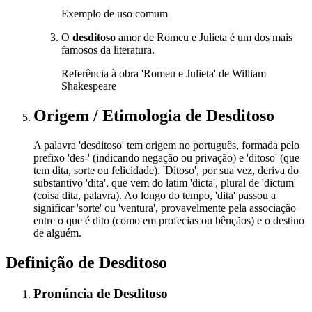
Exemplo de uso comum
O
desditoso
amor de Romeu e Julieta é um dos mais
famosos da literatura.
Referência à obra 'Romeu e Julieta' de William
Shakespeare
Origem / Etimologia
de
Desditoso
A palavra 'desditoso' tem origem no português, formada pelo
prefixo 'des-' (indicando negação ou privação) e 'ditoso' (que
tem dita, sorte ou felicidade). 'Ditoso', por sua vez, deriva do
substantivo 'dita', que vem do latim 'dicta', plural de 'dictum'
(coisa dita, palavra). Ao longo do tempo, 'dita' passou a
significar 'sorte' ou 'ventura', provavelmente pela associação
entre o que é dito (como em profecias ou bênçãos) e o destino
de alguém.
Definição de
Desditoso
Pronúncia
de
Desditoso