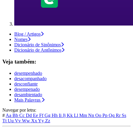
Blog / Artigos
Nomes
Dicionário de Sinônimos
Dicionário de Antônimos
Veja também:
desempenhado
desacompanhado
desconfiante
desempenado
desambientado
Mais Palavras
Navegar por letra:
#
Aa
Bb
Cc
Dd
Ee
Ff
Gg
Hh
Ii
Jj
Kk
Ll
Mm
Nn
Oo
Pp
Qq
Rr
Ss
Tt
Uu
Vv
Ww
Xx
Yy
Zz