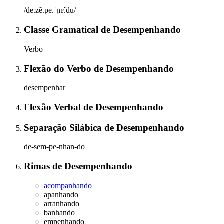
/de.zẽ.pe.ˈɲɐ̃.du/
Classe Gramatical
de
Desempenhando
Verbo
Flexão do Verbo
de
Desempenhando
desempenhar
Flexão Verbal
de
Desempenhando
Separação Silábica
de
Desempenhando
de-sem-pe-nhan-do
Rimas
de
Desempenhando
acompanhando
apanhando
arranhando
banhando
empenhando