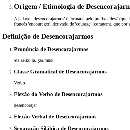
Origem / Etimologia
de
Desencorajar
A palavra 'desencorajarmos' é formada pelo prefixo 'des-' (que 
francês 'encourager', derivado de 'courage' (coragem), que por
Definição de
Desencorajarmos
Pronúncia
de
Desencorajarmos
/de.zẽ.ko.ɾa.ˈʒaɾ.mus/
Classe Gramatical
de
Desencorajarmos
Verbo
Flexão do Verbo
de
Desencorajarmos
desencorajar
Flexão Verbal
de
Desencorajarmos
Separação Silábica
de
Desencorajarmos