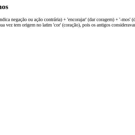
mos
indica negação ou ação contrária) + 'encorajar' (dar coragem) + '-mos' (
 sua vez tem origem no latim 'cor' (coração), pois os antigos consider