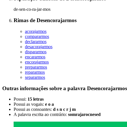
de-sen-co-ra-jar-mos
Rimas
de
Desencorajarmos
acorajarmos
compararmos
declararmos
desacorajarmos
dispararmos
encararmos
encorajarmos
prepararmos
repararmos
separarmos
Outras informações sobre
a palavra
Desencorajarmos
Possui:
15 letras
Possui as vogais:
e o a
Possui as consoantes:
d s n c r j m
A palavra escrita ao contrário:
somrajarocnesed