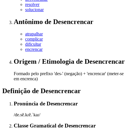
resolver
solucionar
Antônimo
de
Desencrencar
atrapalhar
complicar
dificultar
encrencar
Origem / Etimologia
de
Desencrencar
Formado pelo prefixo 'des-' (negação) + 'encrencar' (meter-se
em encrenca)
Definição de
Desencrencar
Pronúncia
de
Desencrencar
/de.sẽ.kɾẽ.ˈkaɾ/
Classe Gramatical
de
Desencrencar