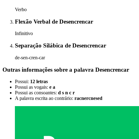
Verbo
Flexão Verbal
de
Desencrencar
Infinitivo
Separação Silábica
de
Desencrencar
de-sen-cren-car
Outras informações sobre
a palavra
Desencrencar
Possui:
12 letras
Possui as vogais:
e a
Possui as consoantes:
d s n c r
A palavra escrita ao contrário:
racnercnesed