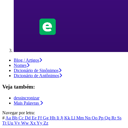
Blog / Artigos
Nomes
Dicionário de Sinônimos
Dicionário de Antônimos
Veja também:
dessincronizar
Mais Palavras
Navegar por letra:
#
Aa
Bb
Cc
Dd
Ee
Ff
Gg
Hh
Ii
Jj
Kk
Ll
Mm
Nn
Oo
Pp
Qq
Rr
Ss
Tt
Uu
Vv
Ww
Xx
Yy
Zz