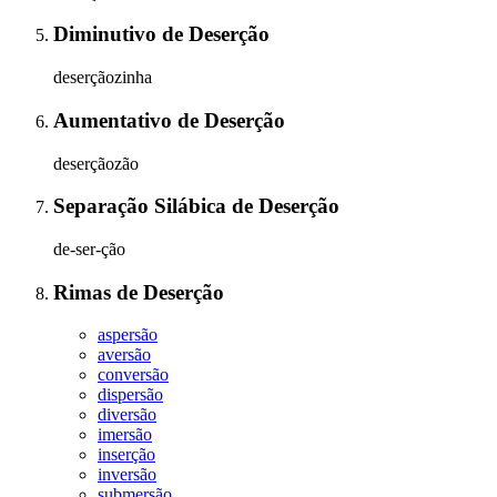
Diminutivo
de
Deserção
deserçãozinha
Aumentativo
de
Deserção
deserçãozão
Separação Silábica
de
Deserção
de-ser-ção
Rimas
de
Deserção
aspersão
aversão
conversão
dispersão
diversão
imersão
inserção
inversão
submersão