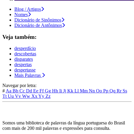
Blog / Artigos
Nomes
Dicionário de Sinônimos
Dicionário de Antônimos
Veja também:
desperdício
descobertas
disparates
despertas
despertasse
Mais Palavras
Navegar por letra:
#
Aa
Bb
Cc
Dd
Ee
Ff
Gg
Hh
Ii
Jj
Kk
Ll
Mm
Nn
Oo
Pp
Qq
Rr
Ss
Tt
Uu
Vv
Ww
Xx
Yy
Zz
Somos uma biblioteca de palavras da língua portuguesa do Brasil
com mais de 200 mil palavras e expressões para consulta.