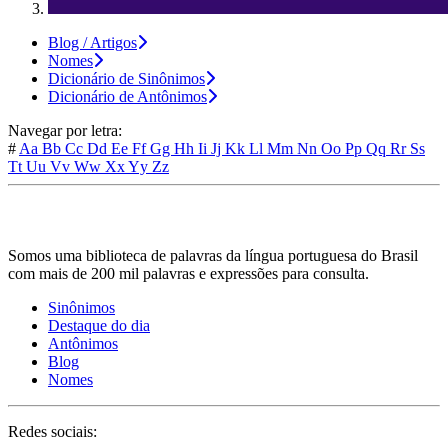
Blog / Artigos
Nomes
Dicionário de Sinônimos
Dicionário de Antônimos
Navegar por letra:
#
Aa
Bb
Cc
Dd
Ee
Ff
Gg
Hh
Ii
Jj
Kk
Ll
Mm
Nn
Oo
Pp
Qq
Rr
Ss
Tt
Uu
Vv
Ww
Xx
Yy
Zz
Somos uma biblioteca de palavras da língua portuguesa do Brasil
com mais de 200 mil palavras e expressões para consulta.
Sinônimos
Destaque do dia
Antônimos
Blog
Nomes
Redes sociais: