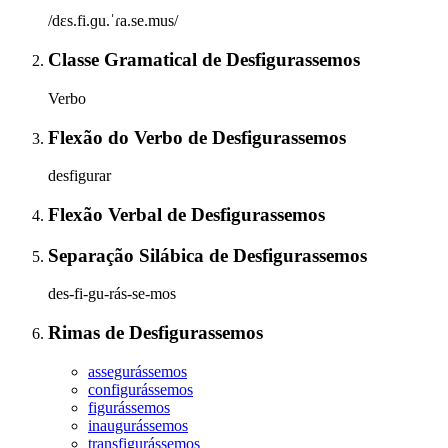
/dɛs.fi.ɡu.ˈɾa.se.mus/
Classe Gramatical
de
Desfigurassemos
Verbo
Flexão do Verbo
de
Desfigurassemos
desfigurar
Flexão Verbal
de
Desfigurassemos
Separação Silábica
de
Desfigurassemos
des-fi-gu-rás-se-mos
Rimas
de
Desfigurassemos
assegurássemos
configurássemos
figurássemos
inaugurássemos
transfigurássemos