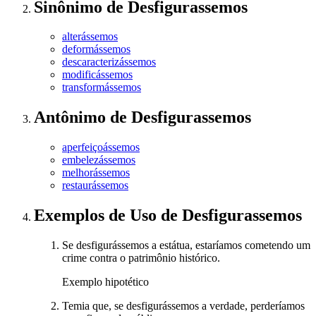
Sinônimo
de
Desfigurassemos
alterássemos
deformássemos
descaracterizássemos
modificássemos
transformássemos
Antônimo
de
Desfigurassemos
aperfeiçoássemos
embelezássemos
melhorássemos
restaurássemos
Exemplos de Uso
de Desfigurassemos
Se desfigurássemos a estátua, estaríamos cometendo um
crime contra o patrimônio histórico.
Exemplo hipotético
Temia que, se desfigurássemos a verdade, perderíamos