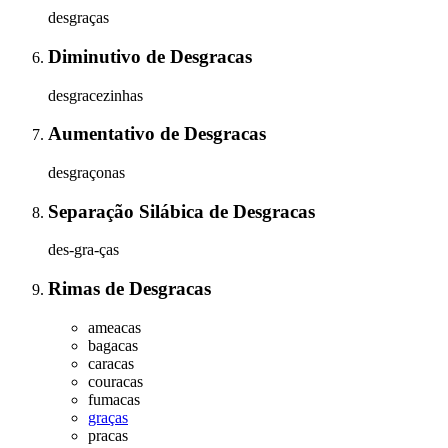
desgraças
Diminutivo
de
Desgracas
desgracezinhas
Aumentativo
de
Desgracas
desgraçonas
Separação Silábica
de
Desgracas
des-gra-ças
Rimas
de
Desgracas
ameacas
bagacas
caracas
couracas
fumacas
graças
pracas