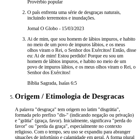
Provérbio popular
O país enfrenta uma série de desgraças naturais,
incluindo terremotos e inundações.
Jornal O Globo - 15/03/2023
Ai de mim, que sou homem de lábios impuros, e habito
no meio de um povo de impuros lábios, e os meus
olhos viram o Rei, o Senhor dos Exércitos! Então, disse
eu: Ai de mim! Estou perdido! Porque eu sou um
homem de lábios impuros, e habito no meio de um
povo de impuros lábios, e os meus olhos viram o Rei, o
Senhor dos Exércitos!
Bíblia Sagrada, Isaías 6:5
Origem / Etimologia
de
Desgracas
A palavra "desgraça" tem origem no latim "disgrātia",
formada pelo prefixo "dis-" (indicando negação ou privação)
e "grātia" (graça, favor). Inicialmente, significava "perda do
favor" ou "perda da graça", especialmente no contexto
religioso. Com o tempo, seu uso se expandiu para abranger
situações de infortúnio e calamidade em geral. A forma plural