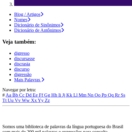
Blog / Artigos
Nomes
Dicionário de Sinônimos
Dicionário de Antônimos
Veja também:
digresso
discursasse
discrasia
discurso
digressão
Mais Palavras
Navegar por letra:
#
Aa
Bb
Cc
Dd
Ee
Ff
Gg
Hh
Ii
Jj
Kk
Ll
Mm
Nn
Oo
Pp
Qq
Rr
Ss
Tt
Uu
Vv
Ww
Xx
Yy
Zz
Somos uma biblioteca de palavras da língua portuguesa do Brasil
com mais de 200 mil palavras e expressões para consulta.