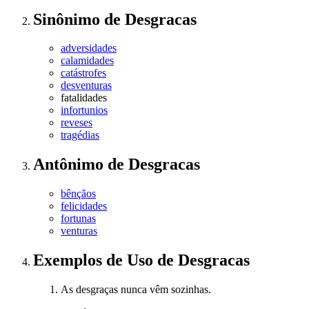
Sinônimo
de
Desgracas
adversidades
calamidades
catástrofes
desventuras
fatalidades
infortunios
reveses
tragédias
Antônimo
de
Desgracas
bênçãos
felicidades
fortunas
venturas
Exemplos de Uso
de Desgracas
As desgraças nunca vêm sozinhas.