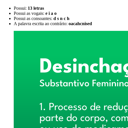
Possui:
13 letras
Possui as vogais:
e i a o
Possui as consoantes:
d s n c h
A palavra escrita ao contrário:
oacahcnised