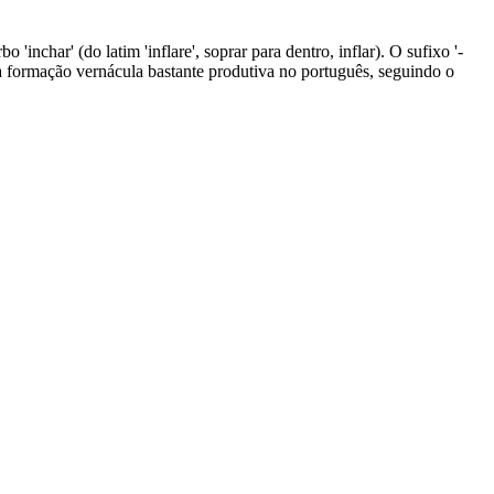
inchar' (do latim 'inflare', soprar para dentro, inflar). O sufixo '-
ma formação vernácula bastante produtiva no português, seguindo o