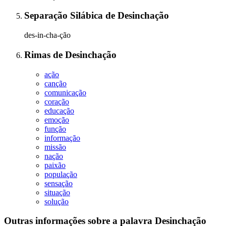
Separação Silábica
de
Desinchação
des-in-cha-ção
Rimas
de
Desinchação
ação
canção
comunicação
coração
educação
emoção
função
informação
missão
nação
paixão
população
sensação
situação
solução
Outras informações sobre
a palavra
Desinchação