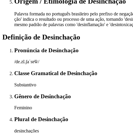
Origem / Etimologia
de
Desinchação
Palavra formada no português brasileiro pelo prefixo de negação o
ção' indica o resultado ou processo de uma ação, tornando 'des
mesmo padrão de palavras como 'desinflamação' e 'desintoxicaç
Definição de
Desinchação
Pronúncia
de
Desinchação
/de.zĩ.ʃaˈsɐ̃w̃/
Classe Gramatical
de
Desinchação
Substantivo
Gênero
de
Desinchação
Feminino
Plural
de
Desinchação
desinchações