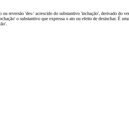
u reversão 'des-' acrescido do substantivo 'inchação', derivado do verbo '
inchação' o substantivo que expressa o ato ou efeito de desinchar. É u
ão'.