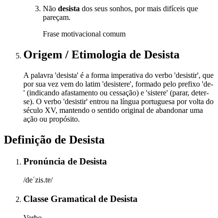
Não
desista
dos seus sonhos, por mais difíceis que
pareçam.
Frase motivacional comum
Origem / Etimologia
de
Desista
A palavra 'desista' é a forma imperativa do verbo 'desistir', que
por sua vez vem do latim 'desistere', formado pelo prefixo 'de-
' (indicando afastamento ou cessação) e 'sistere' (parar, deter-
se). O verbo 'desistir' entrou na língua portuguesa por volta do
século XV, mantendo o sentido original de abandonar uma
ação ou propósito.
Definição de
Desista
Pronúncia
de
Desista
/deˈzis.tɐ/
Classe Gramatical
de
Desista
Verbo