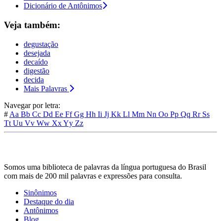
Dicionário de Antônimos
Veja também:
degustação
desejada
decaído
digestão
decida
Mais Palavras
Navegar por letra:
#
Aa
Bb
Cc
Dd
Ee
Ff
Gg
Hh
Ii
Jj
Kk
Ll
Mm
Nn
Oo
Pp
Qq
Rr
Ss
Tt
Uu
Vv
Ww
Xx
Yy
Zz
Somos uma biblioteca de palavras da língua portuguesa do Brasil
com mais de 200 mil palavras e expressões para consulta.
Sinônimos
Destaque do dia
Antônimos
Blog