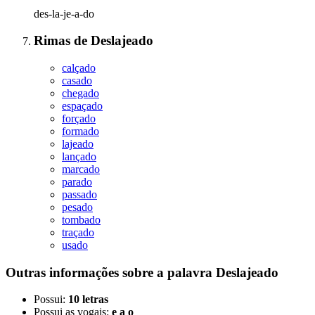
des-la-je-a-do
Rimas
de
Deslajeado
calçado
casado
chegado
espaçado
forçado
formado
lajeado
lançado
marcado
parado
passado
pesado
tombado
traçado
usado
Outras informações sobre
a palavra
Deslajeado
Possui:
10 letras
Possui as vogais:
e a o