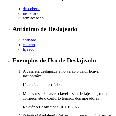
descoberto
inacabado
semiacabado
Antônimo
de
Deslajeado
acabado
coberto
lajeado
Exemplos de Uso
de Deslajeado
A casa era deslajeada e no verão o calor ficava
insuportável
Uso coloquial brasileiro
Muitas residências em favelas são deslajeadas, o que
compromete o conforto térmico dos moradores
Relatório Habitacional IBGE 2022
O imóvel
deslajeado
foi avaliado por um valor menor