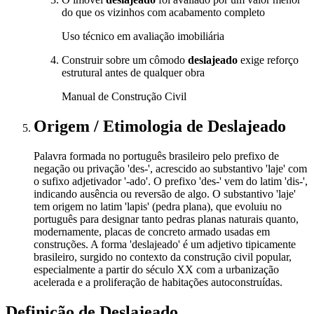
do que os vizinhos com acabamento completo
Uso técnico em avaliação imobiliária
Construir sobre um cômodo
deslajeado
exige reforço
estrutural antes de qualquer obra
Manual de Construção Civil
Origem / Etimologia
de
Deslajeado
Palavra formada no português brasileiro pelo prefixo de
negação ou privação 'des-', acrescido ao substantivo 'laje' com
o sufixo adjetivador '-ado'. O prefixo 'des-' vem do latim 'dis-',
indicando ausência ou reversão de algo. O substantivo 'laje'
tem origem no latim 'lapis' (pedra plana), que evoluiu no
português para designar tanto pedras planas naturais quanto,
modernamente, placas de concreto armado usadas em
construções. A forma 'deslajeado' é um adjetivo tipicamente
brasileiro, surgido no contexto da construção civil popular,
especialmente a partir do século XX com a urbanização
acelerada e a proliferação de habitações autoconstruídas.
Definição de
Deslajeado