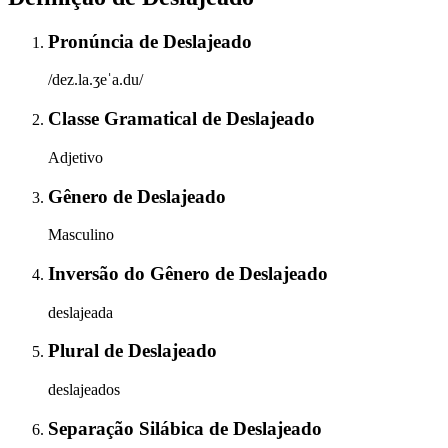
Pronúncia
de
Deslajeado
/dez.la.ʒeˈa.du/
Classe Gramatical
de
Deslajeado
Adjetivo
Gênero
de
Deslajeado
Masculino
Inversão do Gênero
de
Deslajeado
deslajeada
Plural
de
Deslajeado
deslajeados
Separação Silábica
de
Deslajeado