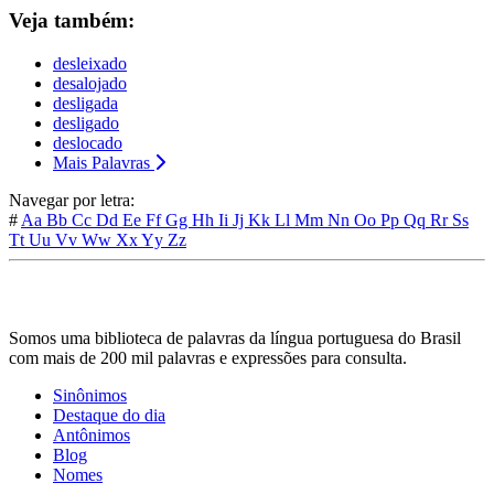
Veja também:
desleixado
desalojado
desligada
desligado
deslocado
Mais Palavras
Navegar por letra:
#
Aa
Bb
Cc
Dd
Ee
Ff
Gg
Hh
Ii
Jj
Kk
Ll
Mm
Nn
Oo
Pp
Qq
Rr
Ss
Tt
Uu
Vv
Ww
Xx
Yy
Zz
Somos uma biblioteca de palavras da língua portuguesa do Brasil
com mais de 200 mil palavras e expressões para consulta.
Sinônimos
Destaque do dia
Antônimos
Blog
Nomes