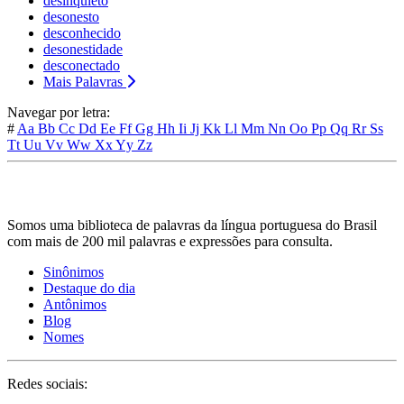
desinquieto
desonesto
desconhecido
desonestidade
desconectado
Mais Palavras
Navegar por letra:
#
Aa
Bb
Cc
Dd
Ee
Ff
Gg
Hh
Ii
Jj
Kk
Ll
Mm
Nn
Oo
Pp
Qq
Rr
Ss
Tt
Uu
Vv
Ww
Xx
Yy
Zz
Somos uma biblioteca de palavras da língua portuguesa do Brasil
com mais de 200 mil palavras e expressões para consulta.
Sinônimos
Destaque do dia
Antônimos
Blog
Nomes
Redes sociais: