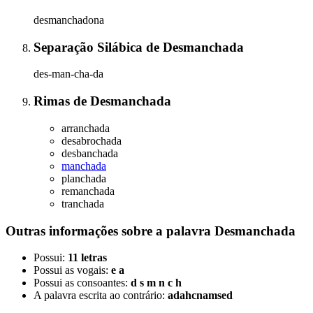
desmanchadona
Separação Silábica
de
Desmanchada
des-man-cha-da
Rimas
de
Desmanchada
arranchada
desabrochada
desbanchada
manchada
planchada
remanchada
tranchada
Outras informações sobre
a palavra
Desmanchada
Possui:
11 letras
Possui as vogais:
e a
Possui as consoantes:
d s m n c h
A palavra escrita ao contrário:
adahcnamsed