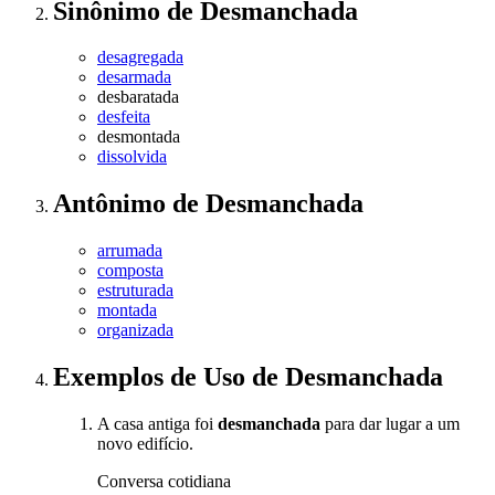
Sinônimo
de
Desmanchada
desagregada
desarmada
desbaratada
desfeita
desmontada
dissolvida
Antônimo
de
Desmanchada
arrumada
composta
estruturada
montada
organizada
Exemplos de Uso
de Desmanchada
A casa antiga foi
desmanchada
para dar lugar a um
novo edifício.
Conversa cotidiana