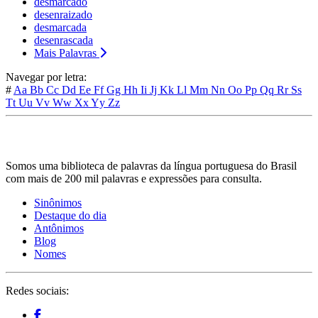
desmarcado
desenraizado
desmarcada
desenrascada
Mais Palavras
Navegar por letra:
#
Aa
Bb
Cc
Dd
Ee
Ff
Gg
Hh
Ii
Jj
Kk
Ll
Mm
Nn
Oo
Pp
Qq
Rr
Ss
Tt
Uu
Vv
Ww
Xx
Yy
Zz
Somos uma biblioteca de palavras da língua portuguesa do Brasil
com mais de 200 mil palavras e expressões para consulta.
Sinônimos
Destaque do dia
Antônimos
Blog
Nomes
Redes sociais: