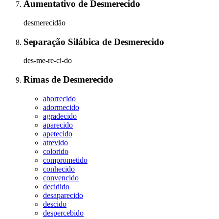
Aumentativo
de
Desmerecido
desmerecidão
Separação Silábica
de
Desmerecido
des-me-re-ci-do
Rimas
de
Desmerecido
aborrecido
adormecido
agradecido
aparecido
apetecido
atrevido
colorido
comprometido
conhecido
convencido
decidido
desaparecido
descido
despercebido