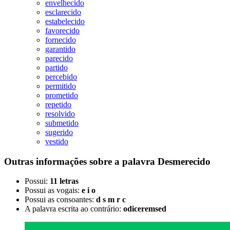
envelhecido
esclarecido
estabelecido
favorecido
fornecido
garantido
parecido
partido
percebido
permitido
prometido
repetido
resolvido
submetido
sugerido
vestido
Outras informações sobre
a palavra
Desmerecido
Possui:
11 letras
Possui as vogais:
e i o
Possui as consoantes:
d s m r c
A palavra escrita ao contrário:
odiceremsed