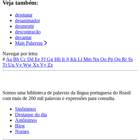
Veja também:
desmatar
desanimador
desmentir
descontração
decantar
Mais Palavras
Navegar por letra:
#
Aa
Bb
Cc
Dd
Ee
Ff
Gg
Hh
Ii
Jj
Kk
Ll
Mm
Nn
Oo
Pp
Qq
Rr
Ss
Tt
Uu
Vv
Ww
Xx
Yy
Zz
Somos uma biblioteca de palavras da língua portuguesa do Brasil
com mais de 200 mil palavras e expressões para consulta.
Sinônimos
Destaque do dia
Antônimos
Blog
Nomes