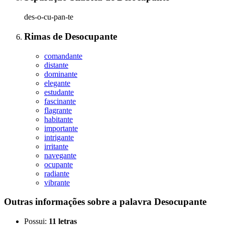
des-o-cu-pan-te
Rimas
de
Desocupante
comandante
distante
dominante
elegante
estudante
fascinante
flagrante
habitante
importante
intrigante
irritante
navegante
ocupante
radiante
vibrante
Outras informações sobre
a palavra
Desocupante
Possui:
11 letras