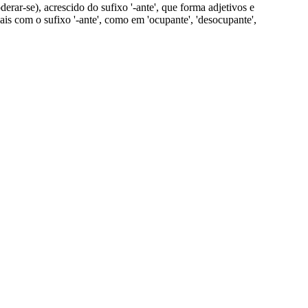
erar-se), acrescido do sufixo '-ante', que forma adjetivos e
is com o sufixo '-ante', como em 'ocupante', 'desocupante',