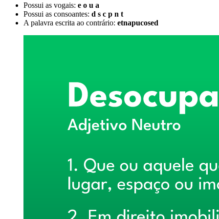
Possui as vogais:
e o u a
Possui as consoantes:
d s c p n t
A palavra escrita ao contrário:
etnapucosed