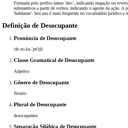
Formada pelo prefixo latino 'des-', indicando negação ou reversã
substantivos a partir de verbos, indicando o agente da ação. A 
'habitante'. Seu uso é mais frequente no vocabulário jurídico e im
Definição de
Desocupante
Pronúncia
de
Desocupante
/de.zo.ku.ˈpɐ̃.tʃi/
Classe Gramatical
de
Desocupante
Adjetivo
Gênero
de
Desocupante
Neutro
Plural
de
Desocupante
desocupantes
Separação Silábica
de
Desocupante