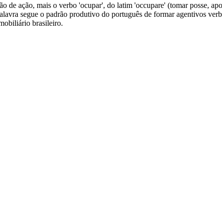
o de ação, mais o verbo 'ocupar', do latim 'occupare' (tomar posse, apod
palavra segue o padrão produtivo do português de formar agentivos verba
obiliário brasileiro.