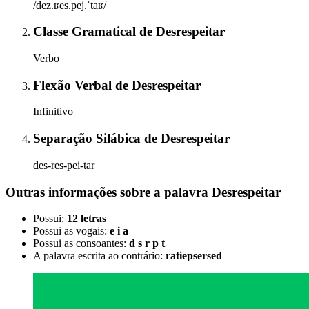
/dez.ʁes.pej.ˈtaʁ/
Classe Gramatical
de
Desrespeitar
Verbo
Flexão Verbal
de
Desrespeitar
Infinitivo
Separação Silábica
de
Desrespeitar
des-res-pei-tar
Outras informações sobre
a palavra
Desrespeitar
Possui:
12 letras
Possui as vogais:
e i a
Possui as consoantes:
d s r p t
A palavra escrita ao contrário:
ratiepsersed