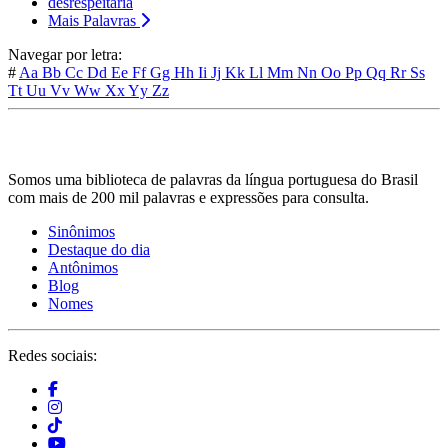
desrespeitaria
Mais Palavras
Navegar por letra:
#
Aa
Bb
Cc
Dd
Ee
Ff
Gg
Hh
Ii
Jj
Kk
Ll
Mm
Nn
Oo
Pp
Qq
Rr
Ss
Tt
Uu
Vv
Ww
Xx
Yy
Zz
Somos uma biblioteca de palavras da língua portuguesa do Brasil
com mais de 200 mil palavras e expressões para consulta.
Sinônimos
Destaque do dia
Antônimos
Blog
Nomes
Redes sociais: