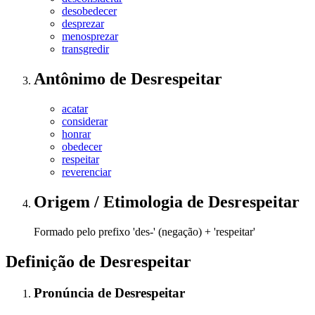
desobedecer
desprezar
menosprezar
transgredir
Antônimo
de
Desrespeitar
acatar
considerar
honrar
obedecer
respeitar
reverenciar
Origem / Etimologia
de
Desrespeitar
Formado pelo prefixo 'des-' (negação) + 'respeitar'
Definição de
Desrespeitar
Pronúncia
de
Desrespeitar