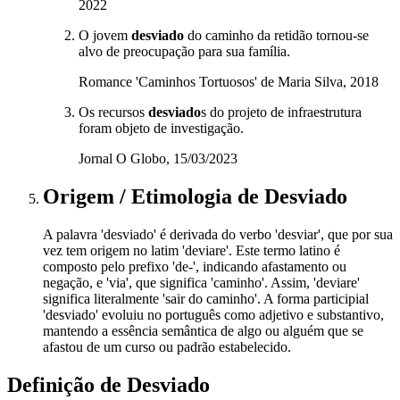
2022
O jovem
desviado
do caminho da retidão tornou-se
alvo de preocupação para sua família.
Romance 'Caminhos Tortuosos' de Maria Silva, 2018
Os recursos
desviado
s do projeto de infraestrutura
foram objeto de investigação.
Jornal O Globo, 15/03/2023
Origem / Etimologia
de
Desviado
A palavra 'desviado' é derivada do verbo 'desviar', que por sua
vez tem origem no latim 'deviare'. Este termo latino é
composto pelo prefixo 'de-', indicando afastamento ou
negação, e 'via', que significa 'caminho'. Assim, 'deviare'
significa literalmente 'sair do caminho'. A forma participial
'desviado' evoluiu no português como adjetivo e substantivo,
mantendo a essência semântica de algo ou alguém que se
afastou de um curso ou padrão estabelecido.
Definição de
Desviado