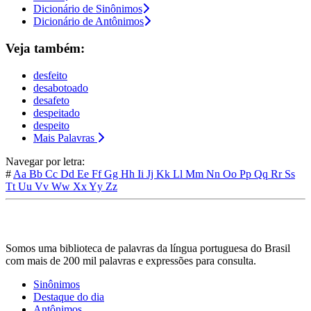
Dicionário de Sinônimos
Dicionário de Antônimos
Veja também:
desfeito
desabotoado
desafeto
despeitado
despeito
Mais Palavras
Navegar por letra:
#
Aa
Bb
Cc
Dd
Ee
Ff
Gg
Hh
Ii
Jj
Kk
Ll
Mm
Nn
Oo
Pp
Qq
Rr
Ss
Tt
Uu
Vv
Ww
Xx
Yy
Zz
Somos uma biblioteca de palavras da língua portuguesa do Brasil
com mais de 200 mil palavras e expressões para consulta.
Sinônimos
Destaque do dia
Antônimos