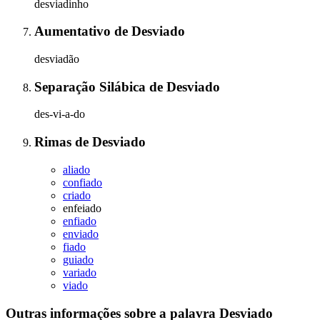
desviadinho
Aumentativo
de
Desviado
desviadão
Separação Silábica
de
Desviado
des-vi-a-do
Rimas
de
Desviado
aliado
confiado
criado
enfeiado
enfiado
enviado
fiado
guiado
variado
viado
Outras informações sobre
a palavra
Desviado