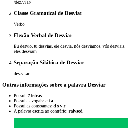
/dez.vi'aɾ/
Classe Gramatical
de
Desviar
Verbo
Flexão Verbal
de
Desviar
Eu desvio, tu desvias, ele desvia, nós desviamos, vós desviais,
eles desviam
Separação Silábica
de
Desviar
des-vi-ar
Outras informações sobre
a palavra
Desviar
Possui:
7 letras
Possui as vogais:
e i a
Possui as consoantes:
d s v r
A palavra escrita ao contrário:
raivsed