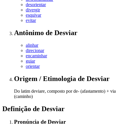
desorientar
divergir
esquivar
evitar
Antônimo
de
Desviar
alinhar
direcionar
encaminhar
guiar
orientar
Origem / Etimologia
de
Desviar
Do latim deviare, composto por de- (afastamento) + via
(caminho)
Definição de
Desviar
Pronúncia
de
Desviar