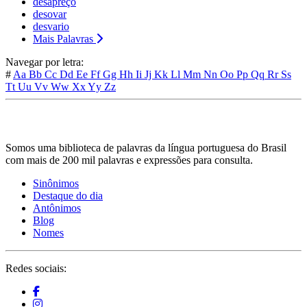
desapreço
desovar
desvario
Mais Palavras
Navegar por letra:
#
Aa
Bb
Cc
Dd
Ee
Ff
Gg
Hh
Ii
Jj
Kk
Ll
Mm
Nn
Oo
Pp
Qq
Rr
Ss
Tt
Uu
Vv
Ww
Xx
Yy
Zz
Somos uma biblioteca de palavras da língua portuguesa do Brasil
com mais de 200 mil palavras e expressões para consulta.
Sinônimos
Destaque do dia
Antônimos
Blog
Nomes
Redes sociais: