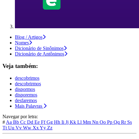
Blog / Artigos
Nomes
Dicionário de Sinônimos
Dicionário de Antônimos
Veja também:
descobrimos
descobrirmos
dispormos
disporemos
desfaremos
Mais Palavras
Navegar por letra:
#
Aa
Bb
Cc
Dd
Ee
Ff
Gg
Hh
Ii
Jj
Kk
Ll
Mm
Nn
Oo
Pp
Qq
Rr
Ss
Tt
Uu
Vv
Ww
Xx
Yy
Zz