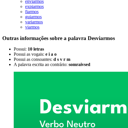
enviarmos
expiarmos
fiarmos
guiarmos
variarmos
viarmos
Outras informações sobre
a palavra
Desviarmos
Possui:
10 letras
Possui as vogais:
e i a o
Possui as consoantes:
d s v r m
A palavra escrita ao contrário:
somraivsed