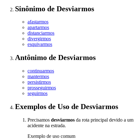
Sinônimo
de
Desviarmos
afastarmos
apartarmos
distanciarmos
divergirmos
esquivarmos
Antônimo
de
Desviarmos
continuarmos
mantermos
persistirmos
prosseguirmos
seguirmos
Exemplos de Uso
de Desviarmos
Precisamos
desviarmos
da rota principal devido a um
acidente na estrada.
Exemplo de uso comum