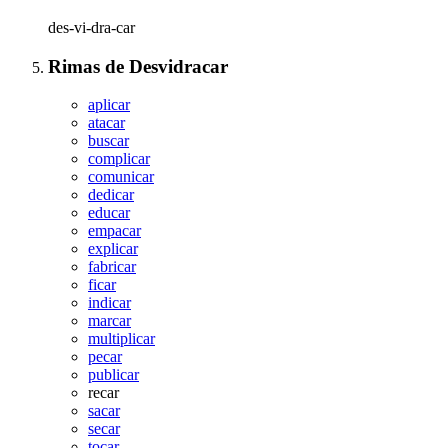
des-vi-dra-car
Rimas
de
Desvidracar
aplicar
atacar
buscar
complicar
comunicar
dedicar
educar
empacar
explicar
fabricar
ficar
indicar
marcar
multiplicar
pecar
publicar
recar
sacar
secar
tocar