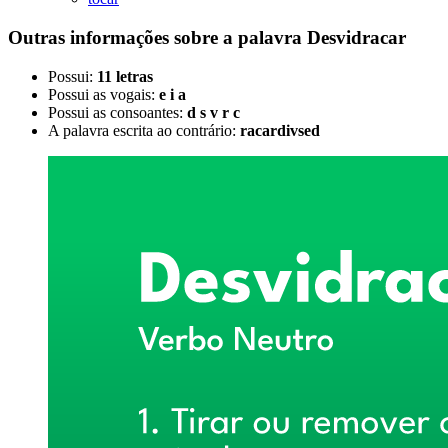
Outras informações sobre
a palavra
Desvidracar
Possui:
11 letras
Possui as vogais:
e i a
Possui as consoantes:
d s v r c
A palavra escrita ao contrário:
racardivsed