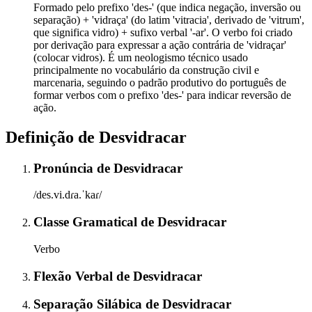
Formado pelo prefixo 'des-' (que indica negação, inversão ou
separação) + 'vidraça' (do latim 'vitracia', derivado de 'vitrum',
que significa vidro) + sufixo verbal '-ar'. O verbo foi criado
por derivação para expressar a ação contrária de 'vidraçar'
(colocar vidros). É um neologismo técnico usado
principalmente no vocabulário da construção civil e
marcenaria, seguindo o padrão produtivo do português de
formar verbos com o prefixo 'des-' para indicar reversão de
ação.
Definição de
Desvidracar
Pronúncia
de
Desvidracar
/des.vi.dɾa.ˈkaɾ/
Classe Gramatical
de
Desvidracar
Verbo
Flexão Verbal
de
Desvidracar
Separação Silábica
de
Desvidracar