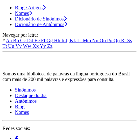
Blog / Artigos
Nomes
Dicionário de Sinônimos
Dicionário de Antônimos
Navegar por letra:
#
Aa
Bb
Cc
Dd
Ee
Ff
Gg
Hh
Ii
Jj
Kk
Ll
Mm
Nn
Oo
Pp
Qq
Rr
Ss
Tt
Uu
Vv
Ww
Xx
Yy
Zz
Somos uma biblioteca de palavras da língua portuguesa do Brasil
com mais de 200 mil palavras e expressões para consulta.
Sinônimos
Destaque do dia
Antônimos
Blog
Nomes
Redes sociais: