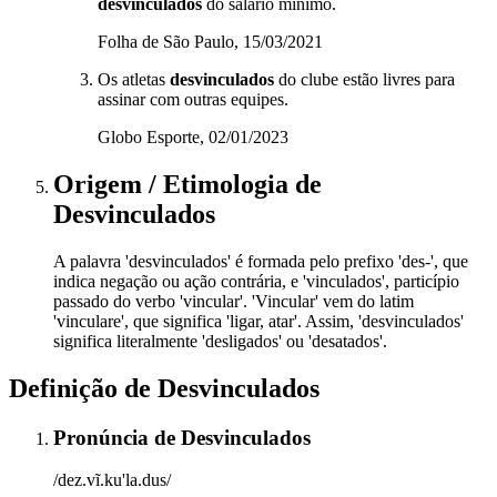
desvinculados
do salário mínimo.
Folha de São Paulo, 15/03/2021
Os atletas
desvinculados
do clube estão livres para
assinar com outras equipes.
Globo Esporte, 02/01/2023
Origem / Etimologia
de
Desvinculados
A palavra 'desvinculados' é formada pelo prefixo 'des-', que
indica negação ou ação contrária, e 'vinculados', particípio
passado do verbo 'vincular'. 'Vincular' vem do latim
'vinculare', que significa 'ligar, atar'. Assim, 'desvinculados'
significa literalmente 'desligados' ou 'desatados'.
Definição de
Desvinculados
Pronúncia
de
Desvinculados
/dez.vĩ.ku'la.dus/