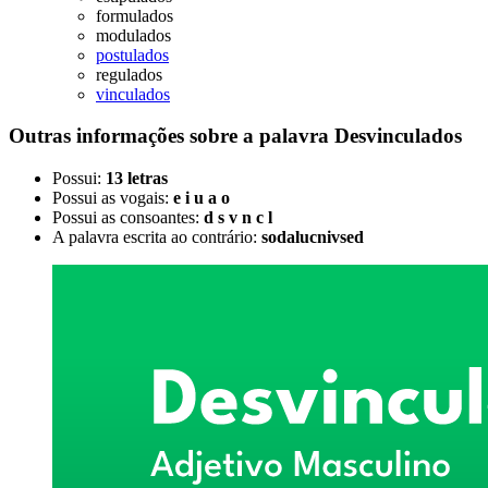
formulados
modulados
postulados
regulados
vinculados
Outras informações sobre
a palavra
Desvinculados
Possui:
13 letras
Possui as vogais:
e i u a o
Possui as consoantes:
d s v n c l
A palavra escrita ao contrário:
sodalucnivsed