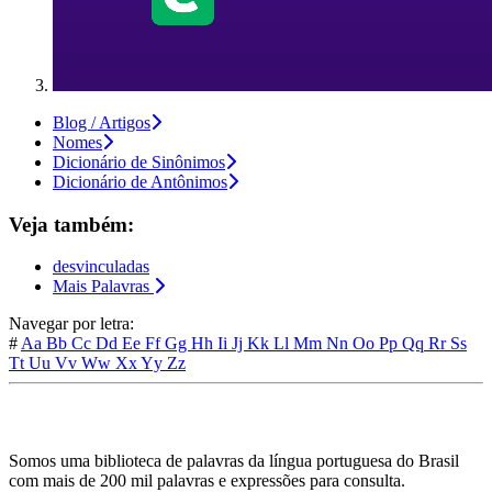
Blog / Artigos
Nomes
Dicionário de Sinônimos
Dicionário de Antônimos
Veja também:
desvinculadas
Mais Palavras
Navegar por letra:
#
Aa
Bb
Cc
Dd
Ee
Ff
Gg
Hh
Ii
Jj
Kk
Ll
Mm
Nn
Oo
Pp
Qq
Rr
Ss
Tt
Uu
Vv
Ww
Xx
Yy
Zz
Somos uma biblioteca de palavras da língua portuguesa do Brasil
com mais de 200 mil palavras e expressões para consulta.