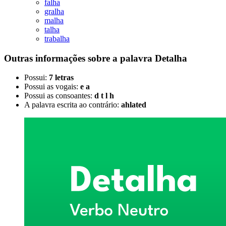
falha
gralha
malha
talha
trabalha
Outras informações sobre
a palavra
Detalha
Possui:
7 letras
Possui as vogais:
e a
Possui as consoantes:
d t l h
A palavra escrita ao contrário:
ahlated