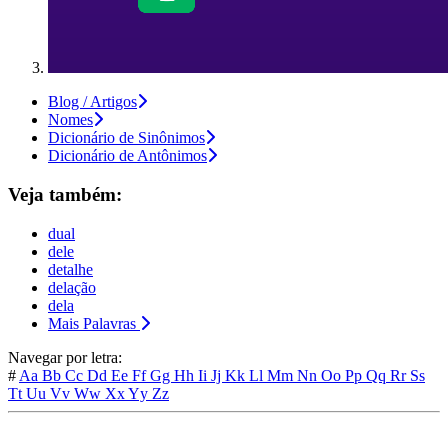
Blog / Artigos
Nomes
Dicionário de Sinônimos
Dicionário de Antônimos
Veja também:
dual
dele
detalhe
delação
dela
Mais Palavras
Navegar por letra:
#
Aa
Bb
Cc
Dd
Ee
Ff
Gg
Hh
Ii
Jj
Kk
Ll
Mm
Nn
Oo
Pp
Qq
Rr
Ss
Tt
Uu
Vv
Ww
Xx
Yy
Zz