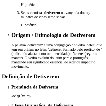
Hipotético
Se os cientistas
detiverem
o avanço da doença,
milhares de vidas serão salvas.
Hipotético
Origem / Etimologia
de
Detiverem
A palavra 'detiverem' é uma conjugação do verbo 'deter', que
tem sua origem no latim 'detinere', formado pelo prefixo 'de-'
(indicando afastamento ou intensidade) e 'tenere' (segurar,
manter). O verbo evoluiu do latim para o português,
mantendo seu significado essencial de reter ou impedir o
movimento.
Definição de
Detiverem
Pronúncia
de
Detiverem
/de.tʃi.ˈve.ɾẽj/
Classe Gramatical
de
Detiverem