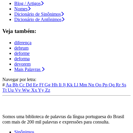
Blog / Artigos
Nomes
Dicionário de Sinônimos
Dicionário de Antônimos
Veja também:
diferença
debrum
deforme
deforma
devorem
Mais Palavras
Navegar por letra:
#
Aa
Bb
Cc
Dd
Ee
Ff
Gg
Hh
Ii
Jj
Kk
Ll
Mm
Nn
Oo
Pp
Qq
Rr
Ss
Tt
Uu
Vv
Ww
Xx
Yy
Zz
Somos uma biblioteca de palavras da língua portuguesa do Brasil
com mais de 200 mil palavras e expressões para consulta.
Sinônimos