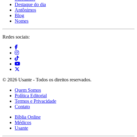
Destaque do dia
Antônimos
Blog
Nomes
Redes sociais:
© 2026 Usante - Todos os direitos reservados.
Quem Somos
Política Editorial
Termos e Privacidade
Contato
Bíblia Online
Médicos
Usante