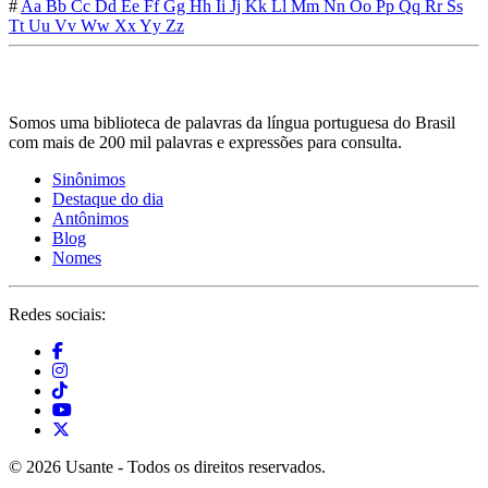
#
Aa
Bb
Cc
Dd
Ee
Ff
Gg
Hh
Ii
Jj
Kk
Ll
Mm
Nn
Oo
Pp
Qq
Rr
Ss
Tt
Uu
Vv
Ww
Xx
Yy
Zz
Somos uma biblioteca de palavras da língua portuguesa do Brasil
com mais de 200 mil palavras e expressões para consulta.
Sinônimos
Destaque do dia
Antônimos
Blog
Nomes
Redes sociais:
© 2026 Usante - Todos os direitos reservados.