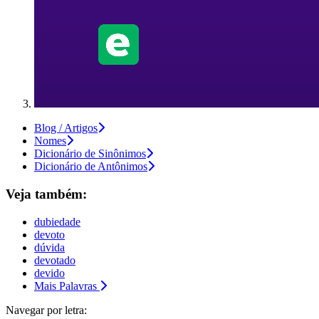
Blog / Artigos
Nomes
Dicionário de Sinônimos
Dicionário de Antônimos
Veja também:
dubiedade
devoto
dúvida
devotado
devido
Mais Palavras
Navegar por letra: