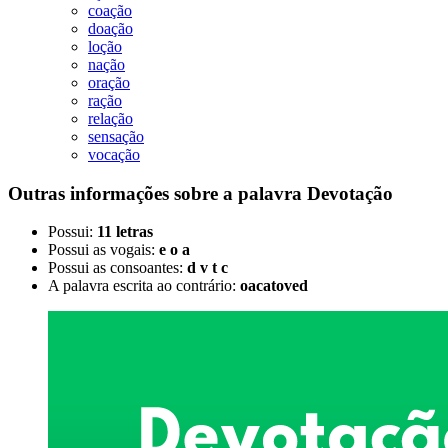
coação
doação
loção
nação
oração
ração
relação
sensação
vocação
Outras informações sobre
a palavra
Devotação
Possui:
11 letras
Possui as vogais:
e o a
Possui as consoantes:
d v t c
A palavra escrita ao contrário:
oacatoved