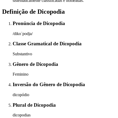
sistematicamente classificadas e nomeadas.
Definição de
Dicopodia
Pronúncia
de
Dicopodia
/dikoˈpodja/
Classe Gramatical
de
Dicopodia
Substantivo
Gênero
de
Dicopodia
Feminino
Inversão do Gênero
de
Dicopodia
dicopódio
Plural
de
Dicopodia
dicopodias