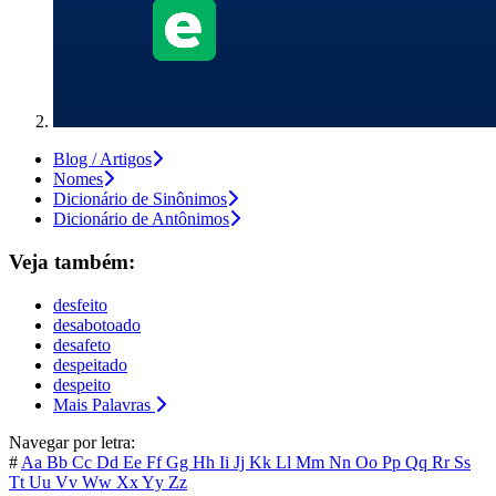
Blog / Artigos
Nomes
Dicionário de Sinônimos
Dicionário de Antônimos
Veja também:
desfeito
desabotoado
desafeto
despeitado
despeito
Mais Palavras
Navegar por letra:
#
Aa
Bb
Cc
Dd
Ee
Ff
Gg
Hh
Ii
Jj
Kk
Ll
Mm
Nn
Oo
Pp
Qq
Rr
Ss
Tt
Uu
Vv
Ww
Xx
Yy
Zz